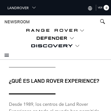
S
LANDROVER
VER
0
k
i
INTERNATIONAL (ENGLISH
NEWSROOM
p
t
UNITED KINGDOM (ENGLI
o
NORTH AMERICA (ENGLISH
m
a
CHINA (中国（中文))
i
n
GERMANY (DEUTSCH)
c
o
FRANCE (FRANÇAIS)
n
t
SPAIN (ESPAÑOL)
¿QUÉ ES LAND ROVER EXPERIENCE?
e
ITALY (ITALIANO)
n
t
Desde 1989, los centros de Land Rover
Experience en todo el mundo han permitido