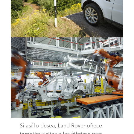
LAND ROVER EXPERIENCE
DESCARGAR
FACEBOOK
X
LINKEDIN
SHARE
Si así lo desea, Land Rover ofrece
ALL-NEW RANGE ROVER MANUFACTURING SHOTS
también visitas a las fábricas para