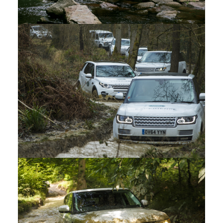
LAND ROVER EXPERIENCE
FACEBOOK
X
LINKEDIN
SHARE
LAND ROVER EXPERIENCE
FACEBOOK