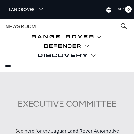
S
LANDROVER
VER
0
k
i
INTERNATIONAL (ENGLISH
NEWSROOM
p
t
UNITED KINGDOM (ENGLI
o
NORTH AMERICA (ENGLISH
m
a
CHINA (中国（中文))
i
n
GERMANY (DEUTSCH)
c
o
FRANCE (FRANÇAIS)
n
t
SPAIN (ESPAÑOL)
e
EXECUTIVE COMMITTEE
ITALY (ITALIANO)
n
t
See
here for the Jaguar Land Rover Automotive