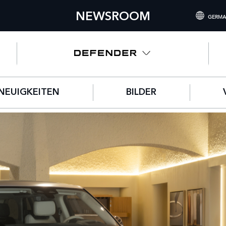
NEWSROOM
GERMA
INTERNATIONA
UNITED KING
NORTH AMERIC
NEUIGKEITEN
BILDER
CHINA (中国（
GERMANY (DE
FRANCE (FRAN
SPAIN (ESPAÑ
ITALY (ITALIAN