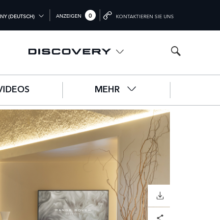
0
ANZEIGEN
NY (DEUTSCH)
KONTAKTIEREN SIE UNS
L (ENGLISH)
DOM (ENGLISH)
A (ENGLISH)
VIDEOS
MEHR
中文))
UTSCH)
ÇAIS)
OL)
O)
HERUNTERLADEN
HERUNTERLADEN
HERUNTERLADEN
HERUNTERLADEN
HERUNTERLADEN
HERUNTERLADEN
Facebook
Facebook
Facebook
Facebook
Facebook
Facebook
X
X
X
X
X
X
LinkedIn
LinkedIn
LinkedIn
LinkedIn
LinkedIn
LinkedIn
Share
Share
Share
Share
Share
Share