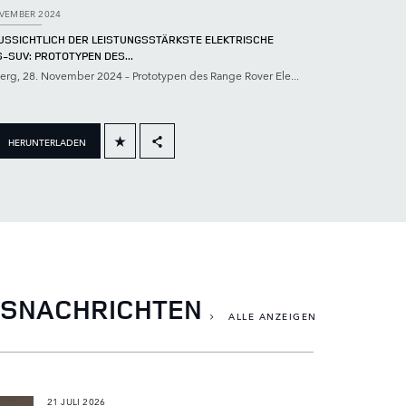
VEMBER 2024
USSICHTLICH DER LEISTUNGSSTÄRKSTE ELEKTRISCHE
‑SUV: PROTOTYPEN DES...
erg, 28. November 2024 – Prototypen des Range Rover Ele...
HERUNTERLADEN
FACEBOOK
X
LINKEDIN
SHARE
SNACHRICHTEN
ALLE ANZEIGEN
21 JULI 2026