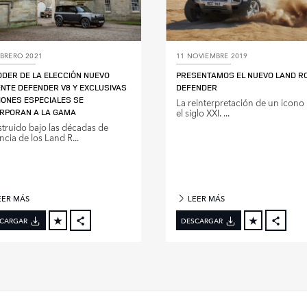
EBRERO 2021
11 NOVIEMBRE 2019
ODER DE LA ELECCIÓN NUEVO
PRESENTAMOS EL NUEVO LAND R
NTE DEFENDER V8 Y EXCLUSIVAS
DEFENDER
IONES ESPECIALES SE
La reinterpretación de un icono
RPORAN A LA GAMA
el siglo XXI. ...
truido bajo las décadas de
ncia de los Land R...
EER MÁS
LEER MÁS
CARGAR
DESCARGAR
FACEBOOK
FACE
X
X
LINKEDIN
LINKE
SHARE
SHAR