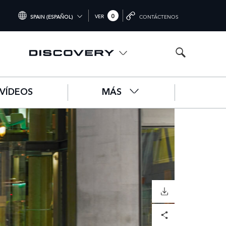
0
VER
SPAIN (ESPAÑOL)
CONTÁCTENOS
INTERNATIONAL (ENGLISH)
UNITED KINGDOM (ENGLISH)
NORTH AMERICA (ENGLISH)
VÍDEOS
MÁS
CHINA (中国（中文))
GERMANY (DEUTSCH)
FRANCE (FRANÇAIS)
SPAIN (ESPAÑOL)
ITALY (ITALIANO)
DOWNLOAD
Facebook
X
LinkedIn
Share