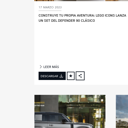
J
17 MARZO 2023
E
C
CONSTRUYE TU PROPIA AVENTURA: LEGO ICONS LANZA
U
UN SET DEL DEFENDER 90 CLÁSICO
T
I
V
O
S
A
LEER MÁS
Ñ
O
DESCARGAR
M
FACEBOOK
O
D
X
E
LINKEDIN
L
SHARE
O