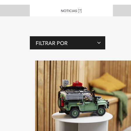
NOTICIAS
(7)
FILTRAR POR
E
T
I
Q
U
E
T
A
S
E