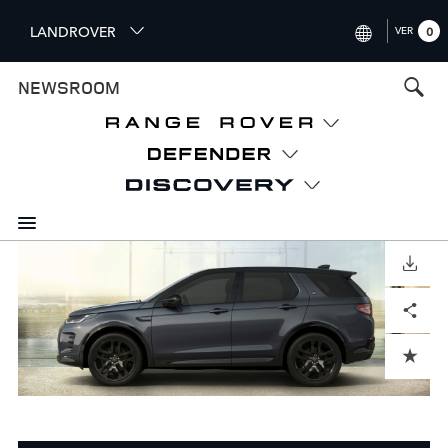
S
LANDROVER
VER
0
k
i
INTERNATIONAL (ENGLISH
NEWSROOM
p
t
UNITED KINGDOM (ENGLI
o
NORTH AMERICA (ENGLISH
m
a
CHINA (中国（中文))
i
n
GERMANY (DEUTSCH)
c
o
DOWNLOAD
FRANCE (FRANÇAIS)
n
Facebook
X
LinkedIn
Share
t
SPAIN (ESPAÑOL)
e
ITALY (ITALIANO)
n
ADD TO CART
t