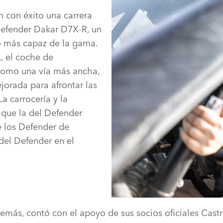
 con éxito una carrera
DESCARGAR
FACEBOOK
Defender Dakar D7X‑R, un
X
 más capaz de la gama.
LINKEDIN
, el coche de
SHARE
como una vía más ancha,
jorada para afrontar las
a carrocería y la
 que la del Defender
e los Defender de
del Defender en el
emás, contó con el apoyo de sus socios oficiales Castrol