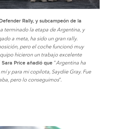
DESCARGAR
FACEBOOK
 Defender Rally, y subcampeón de la
ha terminado la etapa de Argentina, y
X
ado a meta, ha sido un gran rally.
LINKEDIN
sición, pero el coche funcionó muy
SHARE
equipo hicieron un trabajo excelente
Y
“
Argentina ha
Sara Price añadió que
mí y para mi copilota, Saydiie Gray. Fue
aba, pero lo conseguimos
”.