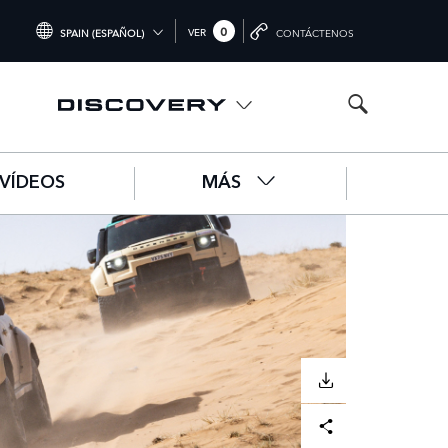
0
VER
SPAIN (ESPAÑOL)
CONTÁCTENOS
INTERNATIONAL (ENGLISH)
UNITED KINGDOM (ENGLISH)
NORTH AMERICA (ENGLISH)
VÍDEOS
MÁS
CHINA (中国（中文))
GERMANY (DEUTSCH)
FRANCE (FRANÇAIS)
SPAIN (ESPAÑOL)
ITALY (ITALIANO)
DESCARGAR
Facebook
X
LinkedIn
Share