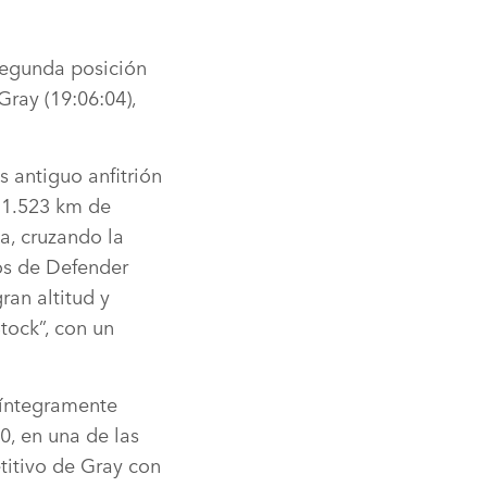
segunda posición
Gray (19:06:04),
 antiguo anfitrión
e 1.523 km de
a, cruzando la
pos de Defender
ran altitud y
tock”, con un
o íntegramente
0, en una de las
titivo de Gray con