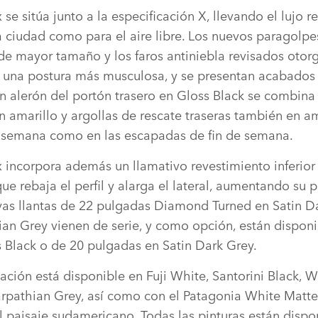
 se sitúa junto a la especificación X, llevando el lujo r
a ciudad como para el aire libre. Los nuevos paragolpe
 de mayor tamaño y los faros antiniebla revisados otor
y una postura más musculosa, y se presentan acabado
n alerón del portón trasero en Gloss Black se combina
n amarillo y argollas de rescate traseras también en am
e semana como en las escapadas de fin de semana.
 incorpora además un llamativo revestimiento inferior 
ue rebaja el perfil y alarga el lateral, aumentando su 
evas llantas de 22 pulgadas Diamond Turned en Satin D
an Grey vienen de serie, y como opción, están disponi
 Black o de 20 pulgadas en Satin Dark Grey.
ación está disponible en Fuji White, Santorini Black, 
rpathian Grey, así como con el Patagonia White Matte
l paisaje sudamericano. Todas las pinturas están dispo