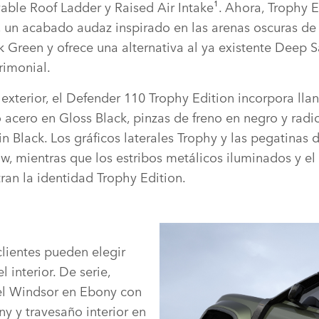
ble Roof Ladder y Raised Air Intake¹. Ahora, Trophy E
, un acabado audaz inspirado en las arenas oscuras de l
k Green y ofrece una alternativa al ya existente Deep
trimonial.
 exterior, el Defender 110 Trophy Edition incorpora lla
 acero en Gloss Black, pinzas de freno en negro y radi
in Black. Los gráficos laterales Trophy y las pegatinas 
w, mientras que los estribos metálicos iluminados y el
ran la identidad Trophy Edition.
clientes pueden elegir
 interior. De serie,
iel Windsor en Ebony con
y y travesaño interior en