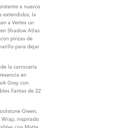
esistente a nuevos
s extendidos, la
gan a Vertex un
s en Shadow Atlas
 con pinzas de
arillo para dejar
de la carrocería
presencia en
ark Grey con
bles llantas de 22
Woolstone Green,
 Wrap, inspirado
nibles con Matte