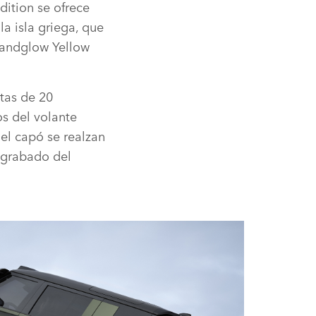
dition se ofrece
a isla griega, que
 Sandglow Yellow
ntas de 20
os del volante
del capó se realzan
 grabado del