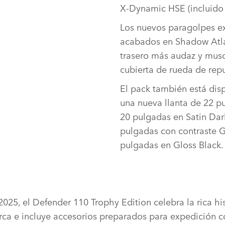
X‑Dynamic HSE (incluido
Los nuevos paragolpes ex
acabados en Shadow Atlas
trasero más audaz y muscu
cubierta de rueda de repu
El pack también está disp
una nueva llanta de 22 p
20 pulgadas en Satin Dar
pulgadas con contraste G
pulgadas en Gloss Black
DESCARGAR
FACEBOOK
X
LINKEDIN
025, el Defender 110 Trophy Edition celebra la rica his
SHARE
rca e incluye accesorios preparados para expedición 