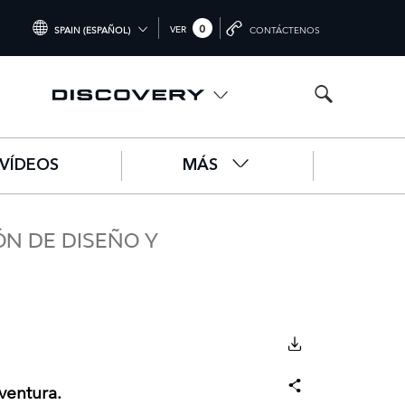
0
VER
SPAIN (ESPAÑOL)
CONTÁCTENOS
INTERNATIONAL (ENGLISH)
UNITED KINGDOM (ENGLISH)
NORTH AMERICA (ENGLISH)
VÍDEOS
MÁS
CHINA (中国（中文))
GERMANY (DEUTSCH)
ÓN DE DISEÑO Y
FRANCE (FRANÇAIS)
SPAIN (ESPAÑOL)
ITALY (ITALIANO)
DESCARGAR
Facebook
X
LinkedIn
Share
ventura.