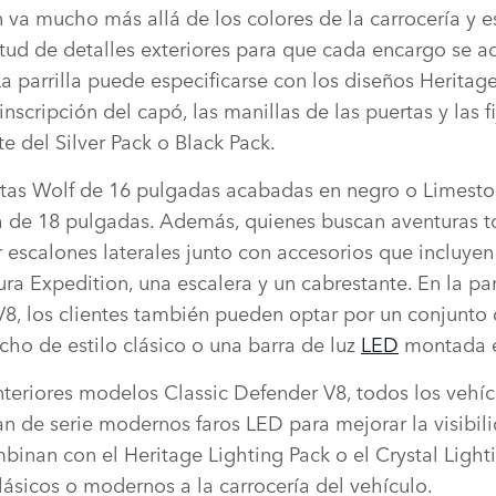
 va mucho más allá de los colores de la carrocería y e
tud de detalles exteriores para que cada encargo se ad
a parrilla puede especificarse con los diseños Heritag
inscripción del capó, las manillas de las puertas y las f
e del Silver Pack o Black Pack.
ntas Wolf de 16 pulgadas acabadas en negro o Limesto
 de 18 pulgadas. Además, quienes buscan aventuras t
 escalones laterales junto con accesorios que incluyen
ura Expedition, una escalera y un cabrestante. En la par
V8, los clientes también pueden optar por un conjunto 
cho de estilo clásico o una barra de luz
LED
montada e
anteriores modelos Classic Defender V8, todos los vehí
n de serie modernos faros LED para mejorar la visibil
mbinan con el Heritage Lighting Pack o el Crystal Light
lásicos o modernos a la carrocería del vehículo.