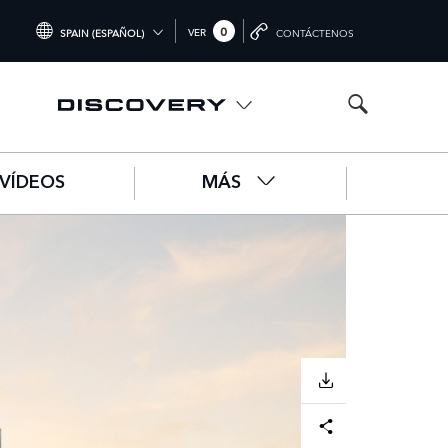
0
VER
SPAIN (ESPAÑOL)
CONTÁCTENOS
INTERNATIONAL (ENGLISH)
UNITED KINGDOM (ENGLISH)
NORTH AMERICA (ENGLISH)
VÍDEOS
MÁS
CHINA (中国（中文))
GERMANY (DEUTSCH)
FRANCE (FRANÇAIS)
SPAIN (ESPAÑOL)
ITALY (ITALIANO)
DESCARGAR
Facebook
X
LinkedIn
Share