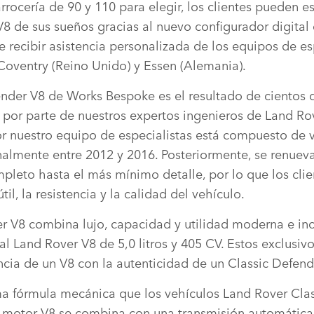
rocería de 90 y 110 para elegir, los clientes pueden es
V8 de sus sueños gracias al nuevo configurador digital
 recibir asistencia personalizada de los equipos de es
Coventry (Reino Unido) y Essen (Alemania).
nder V8 de Works Bespoke es el resultado de cientos 
 por parte de nuestros expertos ingenieros de Land Ro
 nuestro equipo de especialistas está compuesto de 
nalmente entre 2012 y 2016. Posteriormente, se renueva
mpleto hasta el más mínimo detalle, por lo que los cli
útil, la resistencia y la calidad del vehículo.
er V8 combina lujo, capacidad y utilidad moderna e in
al Land Rover V8 de 5,0 litros y 405 CV. Estos exclusiv
cia de un V8 con la autenticidad de un Classic Defend
a fórmula mecánica que los vehículos Land Rover Class
e motor V8 se combina con una transmisión automátic