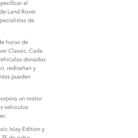
pecificar el
 de Land Rover
pecialistas de
de horas de
ver Classic. Cada
vehículos donados
n, rediseñan y
entes pueden
corpora un motor
os vehículos
er.
ic Islay Edition y
a ZF de ocho