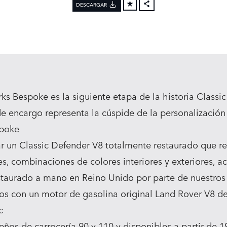
DESCARGAR
FACEBOOK
X
LINKEDIN
SHARE
ks Bespoke es la siguiente etapa de la historia Classi
de encargo representa la cúspide de la personalización
spoke
ar un Classic Defender V8 totalmente restaurado que re
s, combinaciones de colores interiores y exteriores, a
staurado a mano en Reino Unido por parte de nuestros
os con un motor de gasolina original Land Rover V8 de 
c
eños de carrocería 90 y 110 y disponibles a partir de 