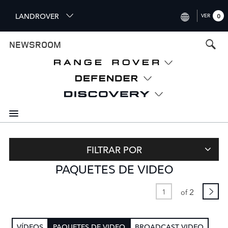
S
LANDROVER
VER
0
k
i
INTERNATIONAL (ENGLISH
NEWSROOM
p
t
UNITED KINGDOM (ENGLI
o
NORTH AMERICA (ENGLISH
m
a
CHINA (中国（中文))
i
n
GERMANY (DEUTSCH)
c
o
FRANCE (FRANÇAIS)
n
FILTRAR POR
t
SPAIN (ESPAÑOL)
PAQUETES DE VIDEO
e
ITALY (ITALIANO)
n
t
2
of
VÍDEOS
PAQUETES DE VIDEO
BROADCAST VIDEO