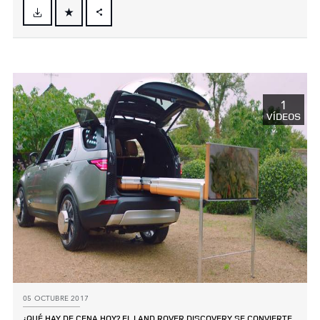
FACEBOOK
X
LINKEDIN
SHARE
1
VÍDEOS
05 OCTUBRE 2017
¿QUÉ HAY DE CENA HOY? EL LAND ROVER DISCOVERY SE CONVIERTE