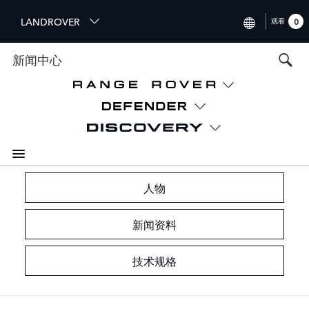
S
LANDROVER
观看
0
k
i
INTERNATIONAL (ENGLISH)
新闻中心
p
t
UNITED KINGDOM (ENGLIS
o
NORTH AMERICA (ENGLISH
m
a
CHINA (中国（中文))
i
n
GERMANY (DEUTSCH)
c
o
FRANCE (FRANÇAIS)
人物
n
t
SPAIN (ESPAÑOL)
新闻资料
e
ITALY (ITALIANO)
n
t
技术规格