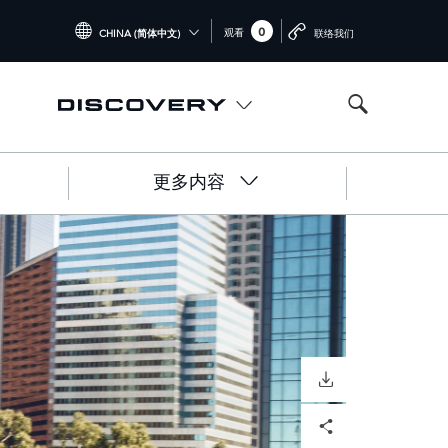
0
观看
CHINA (简体中文)
联络我们
INTERNATIONAL (ENGLISH)
UNITED KINGDOM (ENGLISH)
NORTH AMERICA (ENGLISH)
更多内容
CHINA (中国（中文))
GERMANY (DEUTSCH)
FRANCE (FRANÇAIS)
SPAIN (ESPAÑOL)
ITALY (ITALIANO)
DOWNLOAD
Facebook
X
LinkedIn
Share