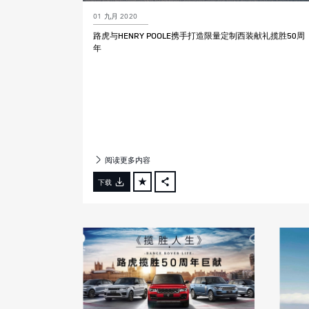
01 九月 2020
路虎与HENRY POOLE携手打造限量定制西装献礼揽胜50周
年
阅读更多内容
下载
FACEBOOK
X
LINKEDIN
SHARE