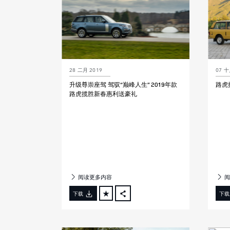
28 二月 2019
07 十
升级尊崇座驾 驾驭“巅峰人生” 2019年款
路虎
路虎揽胜新春惠利送豪礼
阅读更多内容
阅
下载
下载
FACEBOOK
X