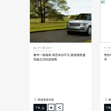
LINKEDIN
SHARE
06 十一月 2017
11 十
奢华一脉相承 风范卓尔不凡 路虎揽胜盛
售价
世版正式到店销售
市
阅读更多内容
阅
下载
下载