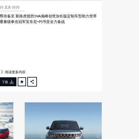
25 五月 2020
尊崇备至 新路虎揽胜SVA巅峰创世加长版定制车型助力世界
重量级拳击冠军安东尼•约书亚全力备战
阅读更多内容
下载
FACEBOOK
X
LINKEDIN
SHARE