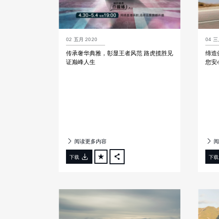
02 五月 2020
04 三
传承奢华典雅，彰显王者风范 路虎揽胜见
缔造
证巅峰人生
您安
阅读更多内容
阅
下载
下载
FACEBOOK
X
LINKEDIN
SHARE