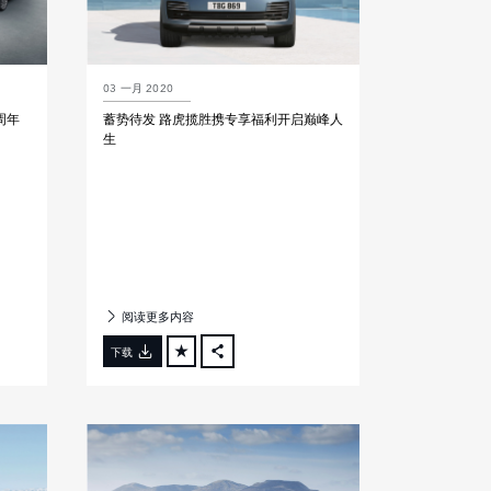
03 一月 2020
周年
蓄势待发 路虎揽胜携专享福利开启巅峰人
生
阅读更多内容
下载
FACEBOOK
X
LINKEDIN
SHARE