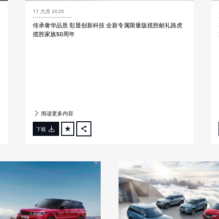
17 六月 2020
传承奢华品质 彰显创新科技 全新专属限量版揽胜献礼路虎
揽胜家族50周年
阅读更多内容
下载
FACEBOOK
X
LINKEDIN
SHARE