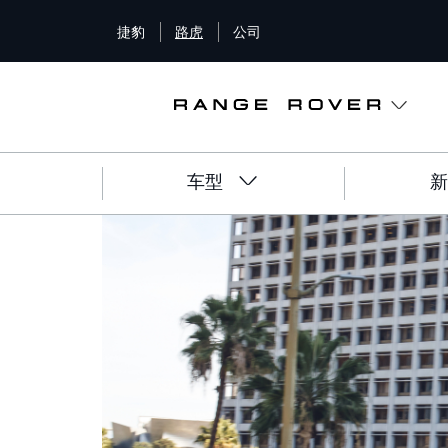
S
捷豹
路虎
公司
k
i
p
t
o
m
a
车型
新
i
n
c
o
n
t
e
n
t