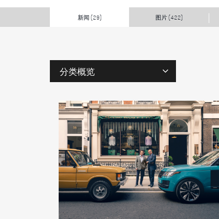
新闻
图片
(29)
(422)
分类概览
标
签
人
物
型
号
年
份