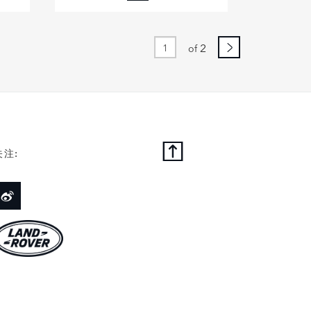
FACEBOOK
X
LINKEDIN
2
of
SHARE
关注: