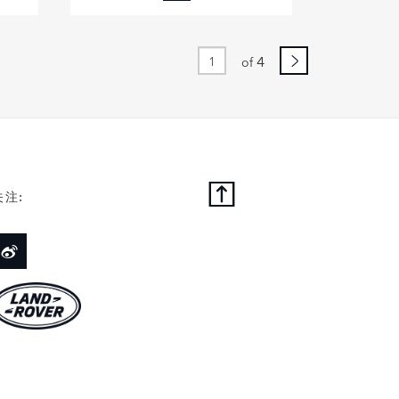
FACEBOOK
X
LINKEDIN
4
of
SHARE
关注: