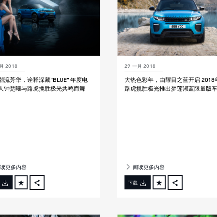
月 2018
29 一月 2018
潮流芳华，诠释深藏“BLUE” 年度电
大热色彩年，由耀目之蓝开启 2018
人钟楚曦与路虎揽胜极光共鸣而舞
路虎揽胜极光推出梦莲湖蓝限量版
读更多内容
阅读更多内容
下载
FACEBOOK
FACEBOOK
X
X