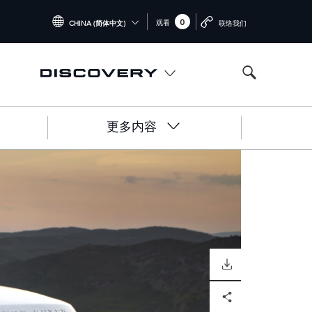
0
观看
CHINA (简体中文)
联络我们
INTERNATIONAL (ENGLISH)
UNITED KINGDOM (ENGLISH)
NORTH AMERICA (ENGLISH)
更多内容
CHINA (中国（中文))
GERMANY (DEUTSCH)
FRANCE (FRANÇAIS)
SPAIN (ESPAÑOL)
ITALY (ITALIANO)
DOWNLOAD
Facebook
X
LinkedIn
Share