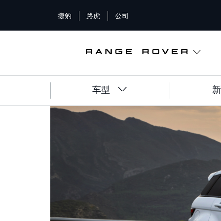
S
捷豹
路虎
公司
k
i
p
t
o
m
a
车型
新
i
n
c
o
n
t
e
n
t