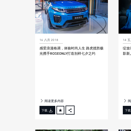
16 八月 2018
14 五
感受浪漫格调，体验时尚人生 路虎揽胜极
绽放
光携手ROSEONLY打造别样七夕之约
影新
阅读更多内容
阅
下载
下载
FACEBOOK
X