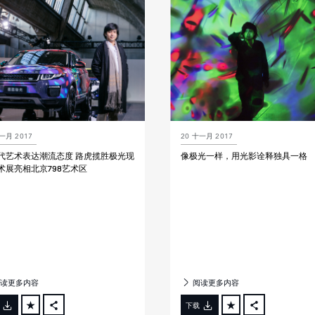
LINKEDIN
LINKEDIN
SHARE
SHARE
一月 2017
20 十一月 2017
代艺术表达潮流态度 路虎揽胜极光现
像极光一样，用光影诠释独具一格
术展亮相北京798艺术区
读更多内容
阅读更多内容
下载