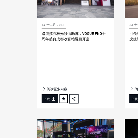
14 十二月 2018
23 十
路虎揽胜极光倾情助阵，VOGUE FNO十
引领
周年盛典成都收官站耀目开启
虎揽
阅读更多内容
阅
下载
下载
FACEBOOK
X
LINKEDIN
SHARE