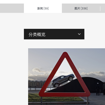
新闻
图片
(59)
(336)
分类概览
标
签
人
物
型
号
年
份