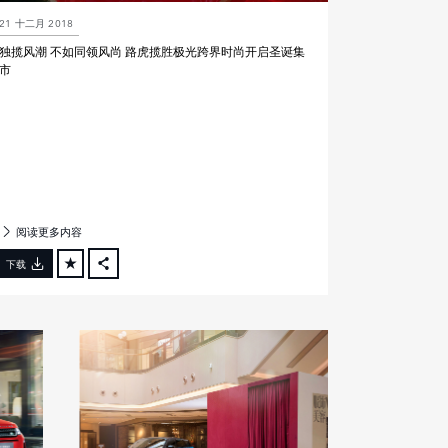
21 十二月 2018
独揽风潮 不如同领风尚 路虎揽胜极光跨界时尚开启圣诞集
市
阅读更多内容
下载
FACEBOOK
X
LINKEDIN
SHARE