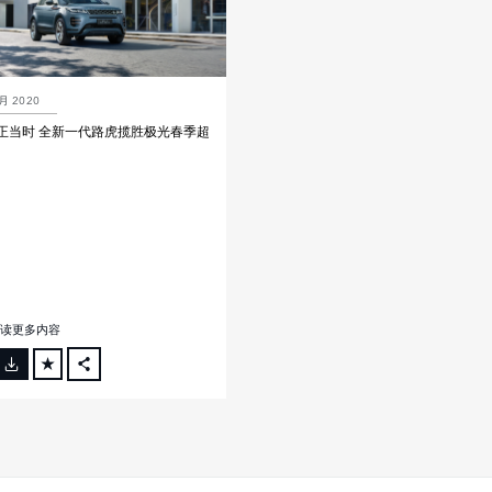
月 2020
正当时 全新一代路虎揽胜极光春季超
读更多内容
FACEBOOK
X
LINKEDIN
SHARE