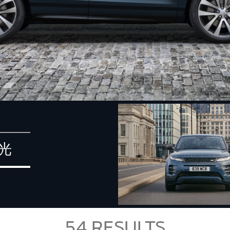
光
54
RESULTS