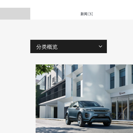
新闻
(5)
分类概览
标
签
人
物
型
号
年
份