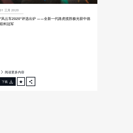
31 三月 2020
“风云车2020”评选出炉 ——全新一代路虎揽胜极光获中德
双料冠军
阅读更多内容
下载
FACEBOOK
X
LINKEDIN
SHARE