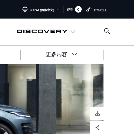
0
观看
CHINA (简体中文)
联络我们
INTERNATIONAL (ENGLISH)
UNITED KINGDOM (ENGLISH)
NORTH AMERICA (ENGLISH)
更多内容
CHINA (中国（中文))
GERMANY (DEUTSCH)
FRANCE (FRANÇAIS)
SPAIN (ESPAÑOL)
ITALY (ITALIANO)
DOWNLOAD
Facebook
X
LinkedIn
Share