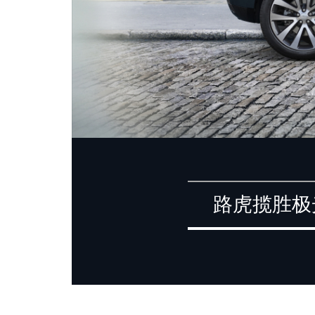
路虎揽胜极