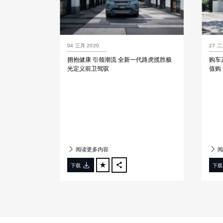
04 三月 2020
27 二
拥抱健康 引领潮流 全新一代路虎揽胜极
购车
光定义前卫驾驭
值购
阅读更多内容
阅
下载
下载
FACEBOOK
X
LINKEDIN
SHARE