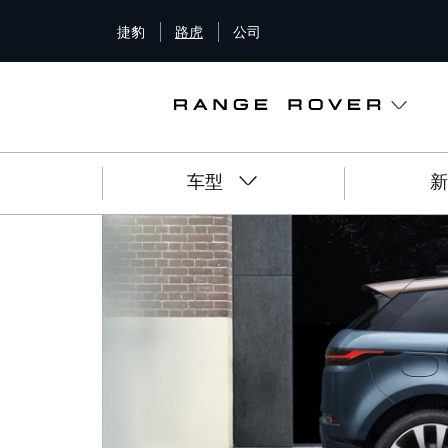
S
捷豹
路虎
公司
k
i
p
t
o
m
a
车型
新
i
n
c
o
n
t
e
n
t