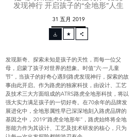
发现神行 开启孩子的“全地形”人生
31 五月 2019
FACEBOOK
X
发现新奇、探索未知是孩子的天性，而每一位父
LINKEDIN
母，启蒙了孩子对世界的想象。时值
“
六
·
一儿童
SHARE
节
”
，当孩子的好奇心遇到路虎发现神行，探索的故
事由此开启。作为路虎的独家科技，由设计、工艺
及技术三大方面组成的
ATRS
路虎全地形科技，将以
强大实力满足孩子的一切好奇。在
70
余年的品牌发
展进化中，全地形属性早已深深地刻入路虎品牌的
基因之中，
2019“
路虎全地形年
”
，
路虎始终将全地
形能力作为其设计、工艺及技术研发的核心，只为
让每一次出发探险都能游刃有余。