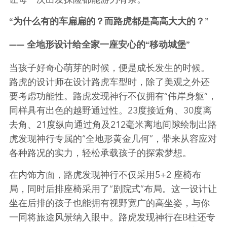
“
为什么有的车扁扁的？而路虎都是高高大大的？
”
——
全地形设计
给全家一座安心的
“
移动城堡
”
当孩子好奇心萌芽的时候，便是成长发生的时候。
路虎的设计师在设计路虎车型时，除了美观之外还
要考虑功能性。路虎发现神行不仅拥有
“
伟岸身躯
”
，
同样具有出色的越野通过性。
23
度接近角、
30
度离
去角、
21
度纵向通过角及
212
毫米离地间隙绘制出路
虎发现神行专属的
“
全地形黄金几何
”
，带来
从容应对
各种路况的实力，轻松承载孩子的探索梦想。
在内饰方面，路虎发现神行不仅
采用
5+2
座椅布
局，同时后排座椅采用了
“
剧院式
”
布局。这一设计让
坐在后排的孩子也能拥有视野宽广的高坐姿，与你
一同将旅途风景纳入眼中。路虎发现神行在
B
柱还专