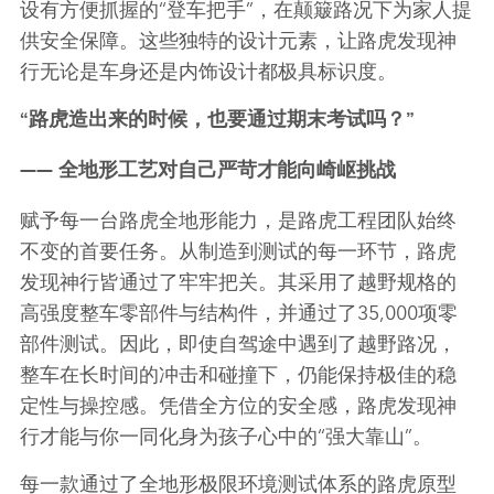
设有方便抓握的
“
登车把手
”
，在颠簸路况下为家人提
供安全保障。这些独特的设计元素，让路虎发现神
行无论是车身还是内饰设计都极具标识度。
“
路虎造出来的时候，也要通过期末考试吗？
”
——
全地形工艺
对自己严苛才能向崎岖挑战
赋予每一台路虎全地形能力，是路虎工程团队始终
不变的首要任务。从制造到测试的每一环节，路虎
发现神行皆通过了牢牢把关。其采用了越野规格的
高强度整车零部件与结构件，并通过了
35,000
项零
部件测试。因此，即使自驾途中遇到了越野路况，
整车在长时间的冲击和碰撞下，仍能保持极佳的稳
定性与操控感。凭借全方位的安全感，路虎发现神
行才能与你一同化身为孩子心中的
“
强大靠山
”
。
每一款通过了全地形极限环境测试体系的路虎原型