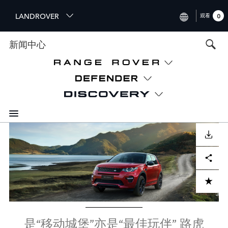
S
LANDROVER
观看
0
k
i
INTERNATIONAL (ENGLISH)
新闻中心
p
t
UNITED KINGDOM (ENGLIS
o
NORTH AMERICA (ENGLISH
m
a
CHINA (中国（中文))
i
n
GERMANY (DEUTSCH)
c
Image
o
下载
FRANCE (FRANÇAIS)
n
Facebook
X
LinkedIn
Share
t
SPAIN (ESPAÑOL)
e
ITALY (ITALIANO)
n
ADD TO CART
t
是“移动城堡”亦是“最佳玩伴” 路虎