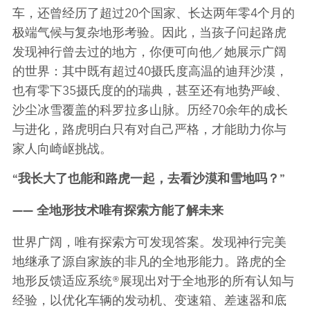
车，还曾经历了超过
20
个国家、长达两年零
4
个月的
极端气候与复杂地形考验。因此，当孩子问起路虎
发现神行曾去过的地方，你便可向他／她展示广阔
的世界：其中既有超过
40
摄氏度高温的迪拜沙漠，
也有零下
35
摄氏度的的瑞典，甚至还有地势严峻、
沙尘冰雪覆盖的科罗拉多山脉。历经
70
余年的成长
与进化，路虎明白只有对自己严格，才能助力你与
家人向崎岖挑战。
“
我长大了也能和路虎一起，去看沙漠和雪地吗？
”
——
全地形技术
唯有探索方能了解未来
世界广阔，唯有探索方可发现答案。
发现神行完美
地继承了源自家族的非凡的全地形能力。路虎的
全
地形反馈适应系统
®
展现出对于全地形的所有认知与
经验，以
优化车辆的发动机、变速箱、差速器和底