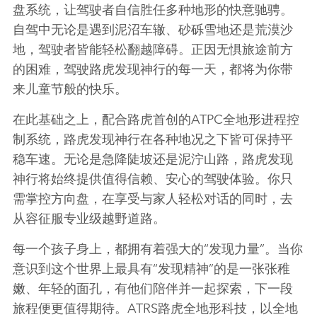
盘系统，让驾驶者自信胜任多种地形的快意驰骋。
自驾中无论是遇到泥沼车辙、砂砾雪地还是荒漠沙
地，驾驶者皆能轻松翻越障碍。正因无惧旅途前方
的困难，驾驶路虎发现神行的每一天，都将为你带
来儿童节般的快乐。
在此基础之上，
配合路虎首创的
ATPC
全地形进程控
制系统，路虎发现神行在各种地况之下皆可保持平
稳车速。无论是急降陡坡还是泥泞山路，路虎发现
神行将始终提供值得信赖、安心的驾驶体验。你只
需掌控方向盘，在享受与家人轻松对话的同时，去
从容征服专业级越野道路。
每一个孩子身上，都拥有着强大的
“
发现力量
”
。当你
意识到这个世界上最具有
“
发现精神
”
的是一张张稚
嫩、年轻的面孔，有他们陪伴并一起探索，下一段
旅程便更值得期待。
ATRS
路虎全地形科技，以全地