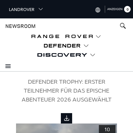
S
LANDROVER
ANZEIGEN
0
k
i
INTERNATIONAL (ENGLISH)
NEWSROOM
p
t
UNITED KINGDOM (ENGLISH)
o
NORTH AMERICA (ENGLISH)
m
a
CHINA (中国（中文))
i
n
GERMANY (DEUTSCH)
c
o
FRANCE (FRANÇAIS)
DEFENDER TROPHY: ERSTER
n
TEILNEHMER FÜR DAS EPISCHE
t
SPAIN (ESPAÑOL)
e
ABENTEUER 2026 AUSGEWÄHLT
ITALY (ITALIANO)
n
t
10