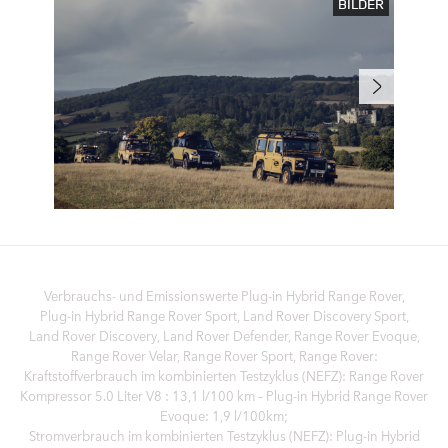
BILDER
Verbrauchs- und Emissionswerte Plug‑in Hybrid Range Rover,
Plug‑in Hybrid Range Rover Sport, Land Rover Discovery Sport,
Land Rover Discovery, Land Rover Defender, Range Rover Evoque,
Range Rover Velar, Range Rover Sport, Range Rover:
Kraftstoffverbrauch im kombinierten Testzyklus (NEFZ): Range Rover
Kompressor 5.0 Liter V8 : 13,1 l/100 km – Plug-in Hybrid Range Rover
Evoque: 1,9 l/100km;
Stromverbrauch im kombinierten Testzyklus (NEFZ): Plug-in Hybrid