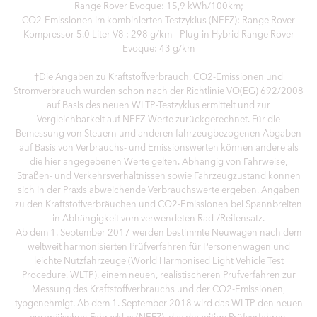
Range Rover Evoque: 15,9 kWh/100km;
CO2-Emissionen im kombinierten Testzyklus (NEFZ): Range Rover
Kompressor 5.0 Liter V8 : 298 g/km – Plug-in Hybrid Range Rover
Evoque: 43 g/km
‡Die Angaben zu Kraftstoffverbrauch, CO2-Emissionen und
Stromverbrauch wurden schon nach der Richtlinie VO(EG) 692/2008
auf Basis des neuen WLTP-Testzyklus ermittelt und zur
Vergleichbarkeit auf NEFZ-Werte zurückgerechnet. Für die
Bemessung von Steuern und anderen fahrzeugbezogenen Abgaben
auf Basis von Verbrauchs- und Emissionswerten können andere als
die hier angegebenen Werte gelten. Abhängig von Fahrweise,
Straßen- und Verkehrsverhältnissen sowie Fahrzeugzustand können
sich in der Praxis abweichende Verbrauchswerte ergeben. Angaben
zu den Kraftstoffverbräuchen und CO2-Emissionen bei Spannbreiten
in Abhängigkeit vom verwendeten Rad-/Reifensatz.
Ab dem 1. September 2017 werden bestimmte Neuwagen nach dem
weltweit harmonisierten Prüfverfahren für Personenwagen und
leichte Nutzfahrzeuge (World Harmonised Light Vehicle Test
Procedure, WLTP), einem neuen, realistischeren Prüfverfahren zur
Messung des Kraftstoffverbrauchs und der CO2-Emissionen,
typgenehmigt. Ab dem 1. September 2018 wird das WLTP den neuen
europäischen Fahrzyklus (NEFZ), das derzeitige Prüfverfahren,