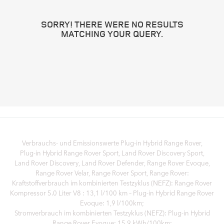
SORRY! THERE WERE NO RESULTS
MATCHING YOUR QUERY.
Verbrauchs- und Emissionswerte Plug‑in Hybrid Range Rover,
Plug‑in Hybrid Range Rover Sport, Land Rover Discovery Sport,
Land Rover Discovery, Land Rover Defender, Range Rover Evoque,
Range Rover Velar, Range Rover Sport, Range Rover:
Kraftstoffverbrauch im kombinierten Testzyklus (NEFZ): Range Rover
Kompressor 5.0 Liter V8 : 13,1 l/100 km – Plug-in Hybrid Range Rover
Evoque: 1,9 l/100km;
Stromverbrauch im kombinierten Testzyklus (NEFZ): Plug-in Hybrid
Range Rover Evoque: 15,9 kWh/100km;