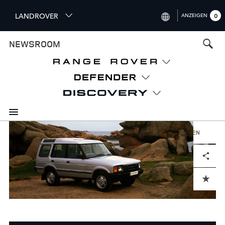
S
LANDROVER
ANZEIGEN
0
k
i
INTERNATIONAL (ENGLISH)
NEWSROOM
p
t
UNITED KINGDOM (ENGLISH)
o
NORTH AMERICA (ENGLISH)
m
a
CHINA (中国（中文))
i
n
GERMANY (DEUTSCH)
c
o
HERUNTERLADEN
FRANCE (FRANÇAIS)
n
Facebook
X
LinkedIn
Share
t
SPAIN (ESPAÑOL)
e
ITALY (ITALIANO)
n
ADD TO CART
t