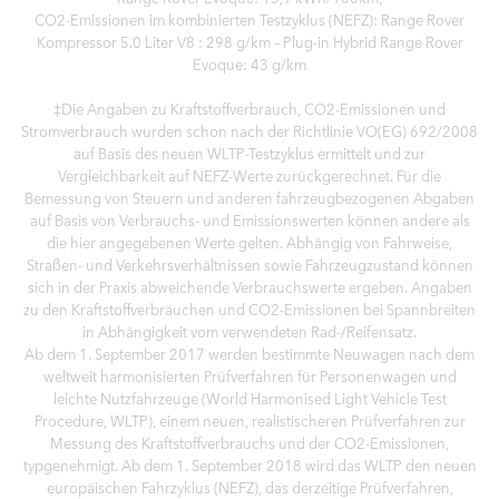
CO2-Emissionen im kombinierten Testzyklus (NEFZ): Range Rover
Kompressor 5.0 Liter V8 : 298 g/km – Plug-in Hybrid Range Rover
Evoque: 43 g/km
‡Die Angaben zu Kraftstoffverbrauch, CO2-Emissionen und
Stromverbrauch wurden schon nach der Richtlinie VO(EG) 692/2008
auf Basis des neuen WLTP-Testzyklus ermittelt und zur
Vergleichbarkeit auf NEFZ-Werte zurückgerechnet. Für die
Bemessung von Steuern und anderen fahrzeugbezogenen Abgaben
auf Basis von Verbrauchs- und Emissionswerten können andere als
die hier angegebenen Werte gelten. Abhängig von Fahrweise,
Straßen- und Verkehrsverhältnissen sowie Fahrzeugzustand können
sich in der Praxis abweichende Verbrauchswerte ergeben. Angaben
zu den Kraftstoffverbräuchen und CO2-Emissionen bei Spannbreiten
in Abhängigkeit vom verwendeten Rad-/Reifensatz.
Ab dem 1. September 2017 werden bestimmte Neuwagen nach dem
weltweit harmonisierten Prüfverfahren für Personenwagen und
leichte Nutzfahrzeuge (World Harmonised Light Vehicle Test
Procedure, WLTP), einem neuen, realistischeren Prüfverfahren zur
Messung des Kraftstoffverbrauchs und der CO2-Emissionen,
typgenehmigt. Ab dem 1. September 2018 wird das WLTP den neuen
europäischen Fahrzyklus (NEFZ), das derzeitige Prüfverfahren,