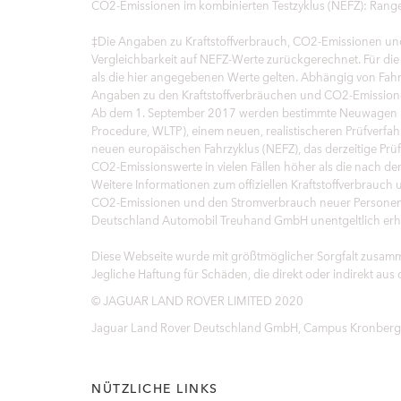
CO2-Emissionen im kombinierten Testzyklus (NEFZ): Range
‡Die Angaben zu Kraftstoffverbrauch, CO2-Emissionen und
Vergleichbarkeit auf NEFZ-Werte zurückgerechnet. Für 
als die hier angegebenen Werte gelten. Abhängig von Fah
Angaben zu den Kraftstoffverbräuchen und CO2-Emissione
Ab dem 1. September 2017 werden bestimmte Neuwagen nac
Procedure, WLTP), einem neuen, realistischeren Prüfverf
neuen europäischen Fahrzyklus (NEFZ), das derzeitige Pr
CO2-Emissionswerte in vielen Fällen höher als die nach 
Weitere Informationen zum offiziellen Kraftstoffverbrauc
CO2-Emissionen und den Stromverbrauch neuer Personenk
Deutschland Automobil Treuhand GmbH unentgeltlich erhältli
Diese Webseite wurde mit größtmöglicher Sorgfalt zusamm
Jegliche Haftung für Schäden, die direkt oder indirekt aus
© JAGUAR LAND ROVER LIMITED 2020
Jaguar Land Rover Deutschland GmbH, Campus Kronberg 7
NÜTZLICHE LINKS