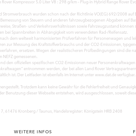
 Rover Kompressor 5.0 Liter V8 : 298 g/km – Plug-in Hybrid Range Rover E
 Stromverbrauch wurden schon nach der Richtlinie VO(EG) 692/2008 auf Ba
die Bemessung von Steuern und anderen fahrzeugbezogenen Abgaben auf Ba
rweise, Straßen- und Verkehrsverhältnissen sowie Fahrzeugzustand können 
n bei Spannbreiten in Abhängigkeit vom verwendeten Rad-/Reifensatz.
h dem weltweit harmonisierten Prüfverfahren für Personenwagen und leic
ahren zur Messung des Kraftstoffverbrauchs und der CO2-Emissionen, typg
üfverfahren, ersetzen. Wegen der realistischeren Prüfbedingungen sind die
dem NEFZ gemessenen.
h und den offiziellen spezifischen CO2-Emissionen neuer Personenkraftwagen
raftwagen“ entnommen werden, der bei allen Land Rover Vertragspartner
ch ist. Der Leitfaden ist ebenfalls im Internet unter www.dat.de verfügbar.
engestellt. Trotzdem kann keine Gewähr für die Fehlerfreiheit und Genaui
 der Benutzung dieser Webseite entstehen, wird ausgeschlossen, soweit diese
, 61476 Kronberg / Taunus, Handelsregister: Königstein HRB 2408
WEITERE INFOS
F