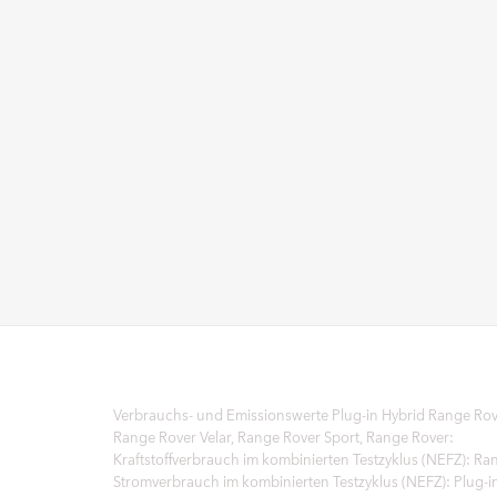
E
N
M
O
D
E
L
L
J
A
H
R
Verbrauchs- und Emissionswerte Plug‑in Hybrid Range Rove
Range Rover Velar, Range Rover Sport, Range Rover:
Kraftstoffverbrauch im kombinierten Testzyklus (NEFZ): Ra
Stromverbrauch im kombinierten Testzyklus (NEFZ): Plug