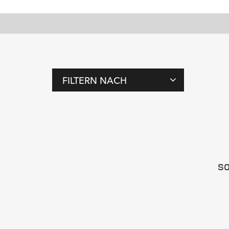
FILTERN NACH
T
A
G
S
SO
M
E
N
S
C
H