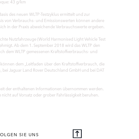
voque: 43 g/km
sis des neuen WLTP-Testzyklus ermittelt und zur
sis von Verbrauchs- und Emissionswerten können andere
sich in der Praxis abweichende Verbrauchswerte ergeben.
hte Nutzfahrzeuge (World Harmonised Light Vehicle Test
enehmigt. Ab dem 1. September 2018 wird das WLTP den
 nach dem WLTP gemessenen Kraftstoffverbrauchs- und
 können dem „Leitfaden über den Kraftstoffverbrauch, die
n, bei Jaguar Land Rover Deutschland GmbH und bei DAT
gkeit der enthaltenen Informationen übernommen werden.
 nicht auf Vorsatz oder grober Fahrlässigkeit beruhen.
OLGEN SIE UNS