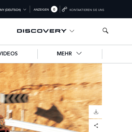
0
ANZEIGEN
NY (DEUTSCH)
KONTAKTIEREN SIE UNS
L (ENGLISH)
DOM (ENGLISH)
A (ENGLISH)
VIDEOS
MEHR
中文))
UTSCH)
ÇAIS)
OL)
O)
HERUNTERLADEN
Facebook
X
LinkedIn
Share