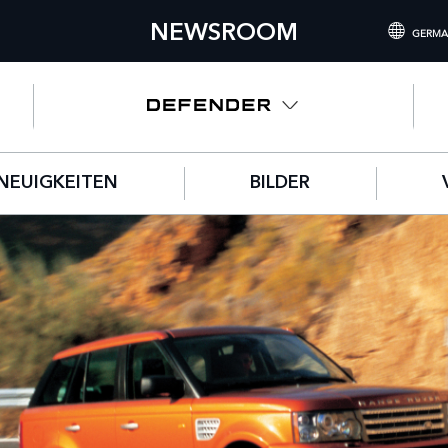
NEWSROOM
GERMA
INTERNATIONA
UNITED KING
NORTH AMERIC
NEUIGKEITEN
BILDER
CHINA (中国（
GERMANY (DE
FRANCE (FRAN
SPAIN (ESPAÑ
ITALY (ITALIAN