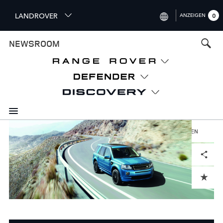
S
LANDROVER
ANZEIGEN
0
k
i
INTERNATIONAL (ENGLISH)
NEWSROOM
p
t
UNITED KINGDOM (ENGLISH)
o
NORTH AMERICA (ENGLISH)
m
a
CHINA (中国（中文))
i
n
GERMANY (DEUTSCH)
c
o
HERUNTERLADEN
FRANCE (FRANÇAIS)
n
Facebook
X
LinkedIn
Share
t
SPAIN (ESPAÑOL)
e
ITALY (ITALIANO)
n
ADD TO CART
t