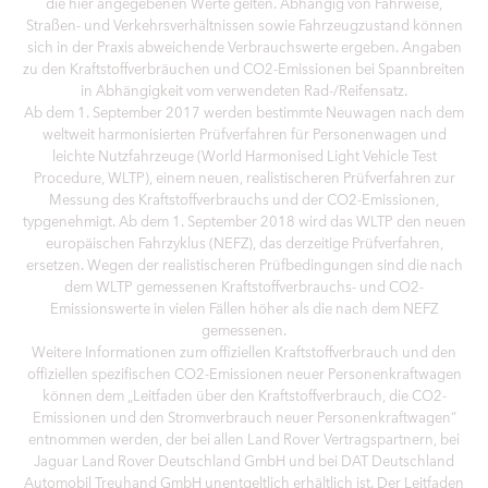
die hier angegebenen Werte gelten. Abhängig von Fahrweise,
Straßen- und Verkehrsverhältnissen sowie Fahrzeugzustand können
sich in der Praxis abweichende Verbrauchswerte ergeben. Angaben
zu den Kraftstoffverbräuchen und CO2-Emissionen bei Spannbreiten
in Abhängigkeit vom verwendeten Rad-/Reifensatz.
Ab dem 1. September 2017 werden bestimmte Neuwagen nach dem
weltweit harmonisierten Prüfverfahren für Personenwagen und
leichte Nutzfahrzeuge (World Harmonised Light Vehicle Test
Procedure, WLTP), einem neuen, realistischeren Prüfverfahren zur
Messung des Kraftstoffverbrauchs und der CO2-Emissionen,
typgenehmigt. Ab dem 1. September 2018 wird das WLTP den neuen
europäischen Fahrzyklus (NEFZ), das derzeitige Prüfverfahren,
ersetzen. Wegen der realistischeren Prüfbedingungen sind die nach
dem WLTP gemessenen Kraftstoffverbrauchs- und CO2-
Emissionswerte in vielen Fällen höher als die nach dem NEFZ
gemessenen.
Weitere Informationen zum offiziellen Kraftstoffverbrauch und den
offiziellen spezifischen CO2-Emissionen neuer Personenkraftwagen
können dem „Leitfaden über den Kraftstoffverbrauch, die CO2-
Emissionen und den Stromverbrauch neuer Personenkraftwagen“
entnommen werden, der bei allen Land Rover Vertragspartnern, bei
Jaguar Land Rover Deutschland GmbH und bei DAT Deutschland
Automobil Treuhand GmbH unentgeltlich erhältlich ist. Der Leitfaden