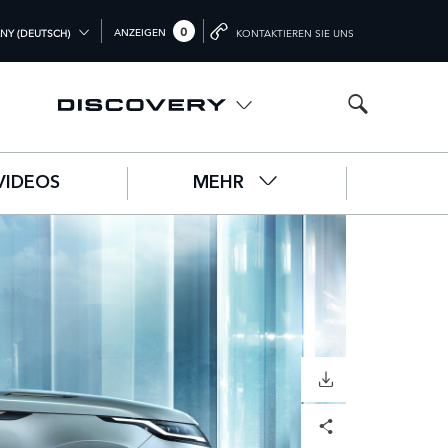
0
ANZEIGEN
NY (DEUTSCH)
KONTAKTIEREN SIE UNS
L (ENGLISH)
DOM (ENGLISH)
A (ENGLISH)
VIDEOS
MEHR
中文))
UTSCH)
ÇAIS)
OL)
O)
HERUNTERLADEN
Facebook
X
LinkedIn
Share