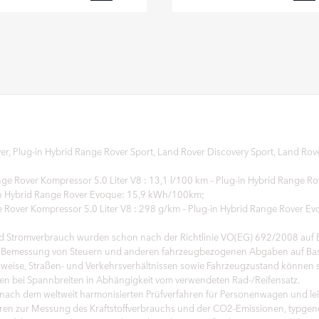
FACEBOOK
X
X
LINKEDIN
L
SHARE
S
r, Plug‑in Hybrid Range Rover Sport, Land Rover Discovery Sport, Land Ro
nge Rover Kompressor 5.0 Liter V8 : 13,1 l/100 km – Plug-in Hybrid Range R
-in Hybrid Range Rover Evoque: 15,9 kWh/100km;
 Rover Kompressor 5.0 Liter V8 : 298 g/km – Plug-in Hybrid Range Rover E
 Stromverbrauch wurden schon nach der Richtlinie VO(EG) 692/2008 auf Ba
die Bemessung von Steuern und anderen fahrzeugbezogenen Abgaben auf Ba
rweise, Straßen- und Verkehrsverhältnissen sowie Fahrzeugzustand können 
n bei Spannbreiten in Abhängigkeit vom verwendeten Rad-/Reifensatz.
h dem weltweit harmonisierten Prüfverfahren für Personenwagen und leic
ahren zur Messung des Kraftstoffverbrauchs und der CO2-Emissionen, typg