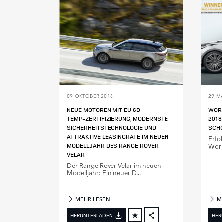
LINKEDIN
SHARE
09 OKTOBER 2018
29 M
NEUE MOTOREN MIT EU 6D
WORL
TEMP‑ZERTIFIZIERUNG, MODERNSTE
2018
SICHERHEITSTECHNOLOGIE UND
SCH
ATTRAKTIVE LEASINGRATE IM NEUEN
Erfo
MODELLJAHR DES RANGE ROVER
Worl
VELAR
Der Range Rover Velar im neuen
Modelljahr: Ein neuer D...
MEHR LESEN
M
HERUNTERLADEN
HER