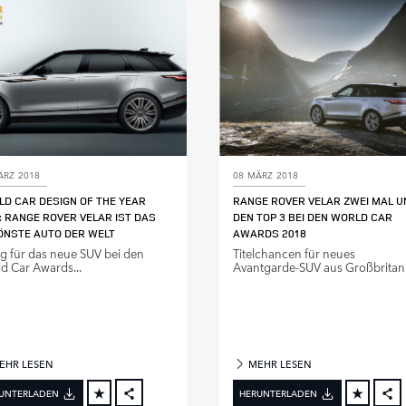
LINKEDIN
L
SHARE
S
ÄRZ 2018
08 MÄRZ 2018
D CAR DESIGN OF THE YEAR
RANGE ROVER VELAR ZWEI MAL U
: RANGE ROVER VELAR IST DAS
DEN TOP 3 BEI DEN WORLD CAR
ÖNSTE AUTO DER WELT
AWARDS 2018
lg für das neue SUV bei den
Titelchancen für neues
d Car Awards...
Avantgarde‑SUV aus Großbritan.
EHR LESEN
MEHR LESEN
UNTERLADEN
HERUNTERLADEN