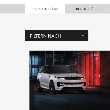
NEUIGKEITEN
BILDER
(29)
(913)
FILTERN NACH
T
A
G
S
M
E
N
S
C
H