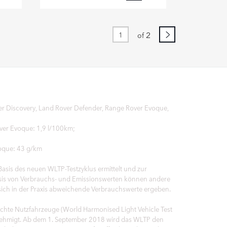
FACEBOOK
FACEBOOK
X
INKEDIN
LINKEDIN
2
of
HARE
SHARE
ver Discovery, Land Rover Defender, Range Rover Evoque,
over Evoque: 1,9 l/100km;
voque: 43 g/km
sis des neuen WLTP-Testzyklus ermittelt und zur
sis von Verbrauchs- und Emissionswerten können andere
sich in der Praxis abweichende Verbrauchswerte ergeben.
hte Nutzfahrzeuge (World Harmonised Light Vehicle Test
enehmigt. Ab dem 1. September 2018 wird das WLTP den