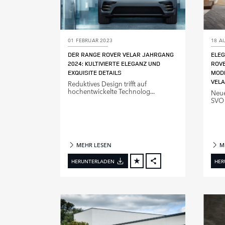
01 FEBRUAR 2023
18 A
DER RANGE ROVER VELAR JAHRGANG
ELEG
2024: KULTIVIERTE ELEGANZ UND
ROVE
EXQUISITE DETAILS
MODE
VEL
Reduktives Design trifft auf
hochentwickelte Technolog...
Neue
SVO 
MEHR LESEN
M
HERUNTERLADEN
HER
FACEBOOK
X
LINKEDIN
SHARE