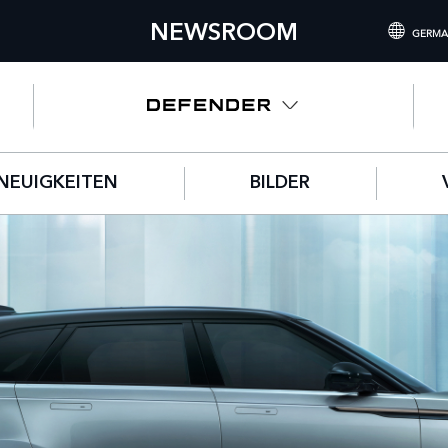
NEWSROOM
GERMA
INTERNATIONA
UNITED KING
NORTH AMERIC
NEUIGKEITEN
BILDER
CHINA (中国（
GERMANY (DE
FRANCE (FRAN
SPAIN (ESPAÑ
ITALY (ITALIAN