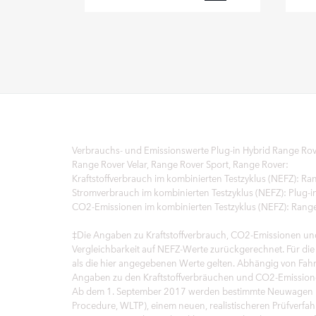
FACEBOOK
X
LINKEDIN
SHARE
Verbrauchs- und Emissionswerte Plug‑in Hybrid Range Rove
Range Rover Velar, Range Rover Sport, Range Rover:
Kraftstoffverbrauch im kombinierten Testzyklus (NEFZ): Ra
Stromverbrauch im kombinierten Testzyklus (NEFZ): Plug
CO2-Emissionen im kombinierten Testzyklus (NEFZ): Range
‡Die Angaben zu Kraftstoffverbrauch, CO2-Emissionen und
Vergleichbarkeit auf NEFZ-Werte zurückgerechnet. Für 
als die hier angegebenen Werte gelten. Abhängig von Fah
Angaben zu den Kraftstoffverbräuchen und CO2-Emissione
Ab dem 1. September 2017 werden bestimmte Neuwagen nac
Procedure, WLTP), einem neuen, realistischeren Prüfverf