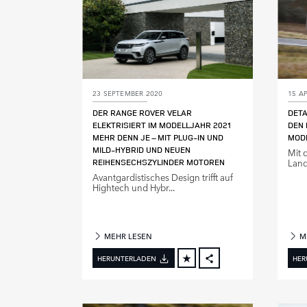
23 SEPTEMBER 2020
15 AP
DER RANGE ROVER VELAR
DETA
ELEKTRISIERT IM MODELLJAHR 2021
DEN 
MEHR DENN JE – MIT PLUG‑IN UND
MOD
MILD‑HYBRID UND NEUEN
Mit d
REIHENSECHSZYLINDER MOTOREN
Land
Avantgardistisches Design trifft auf
Hightech und Hybr...
MEHR LESEN
M
HERUNTERLADEN
HER
FACEBOOK
X