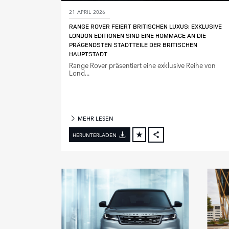
E
21 APRIL 2026
N
RANGE ROVER FEIERT BRITISCHEN LUXUS: EXKLUSIVE
LONDON EDITIONEN SIND EINE HOMMAGE AN DIE
M
PRÄGENDSTEN STADTTEILE DER BRITISCHEN
O
HAUPTSTADT
D
Range Rover präsentiert eine exklusive Reihe von
E
Lond...
L
L
J
A
MEHR LESEN
H
R
HERUNTERLADEN
FACEBOOK
X
LINKEDIN
SHARE