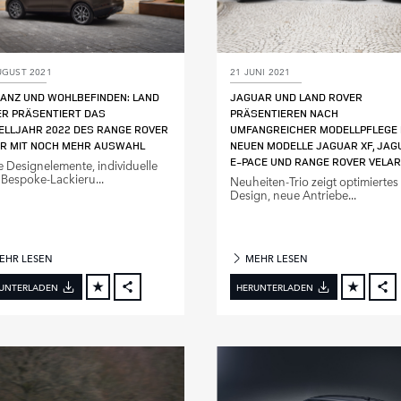
UGUST 2021
21 JUNI 2021
ANZ UND WOHLBEFINDEN: LAND
JAGUAR UND LAND ROVER
R PRÄSENTIERT DAS
PRÄSENTIEREN NACH
LLJAHR 2022 DES RANGE ROVER
UMFANGREICHER MODELLPFLEGE 
AR MIT NOCH MEHR AUSWAHL
NEUEN MODELLE JAGUAR XF, JAG
E‑PACE UND RANGE ROVER VELAR
 Designelemente, individuelle
Bespoke‑Lackieru...
Neuheiten‑Trio zeigt optimiertes
Design, neue Antriebe...
EHR LESEN
MEHR LESEN
UNTERLADEN
HERUNTERLADEN
FACEBOOK
X
X
LINKEDIN
L
SHARE
S