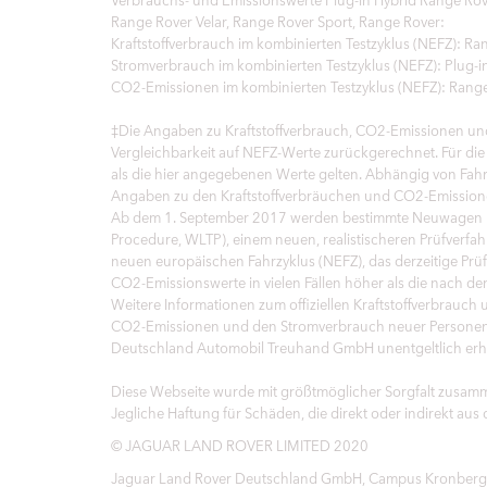
Range Rover Velar, Range Rover Sport, Range Rover:
Kraftstoffverbrauch im kombinierten Testzyklus (NEFZ): Ra
Stromverbrauch im kombinierten Testzyklus (NEFZ): Plug
CO2-Emissionen im kombinierten Testzyklus (NEFZ): Range
‡Die Angaben zu Kraftstoffverbrauch, CO2-Emissionen und
Vergleichbarkeit auf NEFZ-Werte zurückgerechnet. Für 
als die hier angegebenen Werte gelten. Abhängig von Fah
Angaben zu den Kraftstoffverbräuchen und CO2-Emissione
Ab dem 1. September 2017 werden bestimmte Neuwagen nac
Procedure, WLTP), einem neuen, realistischeren Prüfverf
neuen europäischen Fahrzyklus (NEFZ), das derzeitige Pr
CO2-Emissionswerte in vielen Fällen höher als die nach 
Weitere Informationen zum offiziellen Kraftstoffverbrauc
CO2-Emissionen und den Stromverbrauch neuer Personenk
Deutschland Automobil Treuhand GmbH unentgeltlich erhältli
Diese Webseite wurde mit größtmöglicher Sorgfalt zusamm
Jegliche Haftung für Schäden, die direkt oder indirekt aus
© JAGUAR LAND ROVER LIMITED 2020
Jaguar Land Rover Deutschland GmbH, Campus Kronberg 7