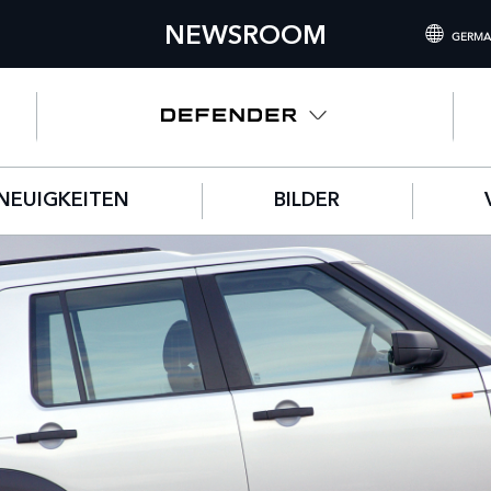
NEWSROOM
GERMA
INTERNATIONA
UNITED KING
NORTH AMERIC
NEUIGKEITEN
BILDER
CHINA (中国（
GERMANY (DE
FRANCE (FRAN
SPAIN (ESPAÑ
ITALY (ITALIAN