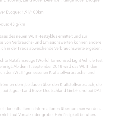
over Evoque: 1,9 l/100km;
voque: 43 g/km
sis des neuen WLTP-Testzyklus ermittelt und zur
sis von Verbrauchs- und Emissionswerten können andere
sich in der Praxis abweichende Verbrauchswerte ergeben.
hte Nutzfahrzeuge (World Harmonised Light Vehicle Test
enehmigt. Ab dem 1. September 2018 wird das WLTP den
 nach dem WLTP gemessenen Kraftstoffverbrauchs- und
 können dem „Leitfaden über den Kraftstoffverbrauch, die
n, bei Jaguar Land Rover Deutschland GmbH und bei DAT
gkeit der enthaltenen Informationen übernommen werden.
 nicht auf Vorsatz oder grober Fahrlässigkeit beruhen.