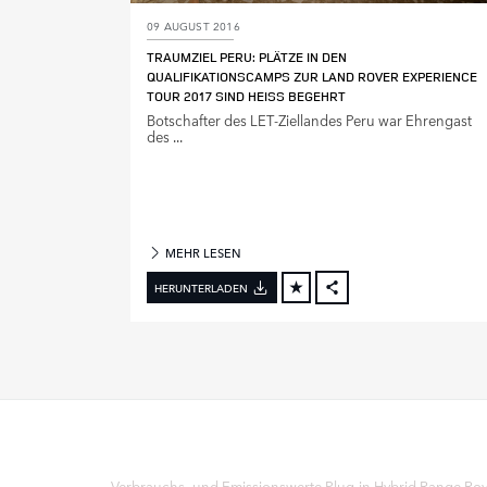
E
09 AUGUST 2016
N
TRAUMZIEL PERU: PLÄTZE IN DEN
QUALIFIKATIONSCAMPS ZUR LAND ROVER EXPERIENCE
M
TOUR 2017 SIND HEISS BEGEHRT
O
Botschafter des LET‑Ziellandes Peru war Ehrengast
D
des ...
E
L
L
J
A
MEHR LESEN
H
R
HERUNTERLADEN
FACEBOOK
X
LINKEDIN
SHARE
Verbrauchs- und Emissionswerte Plug‑in Hybrid Range Rove