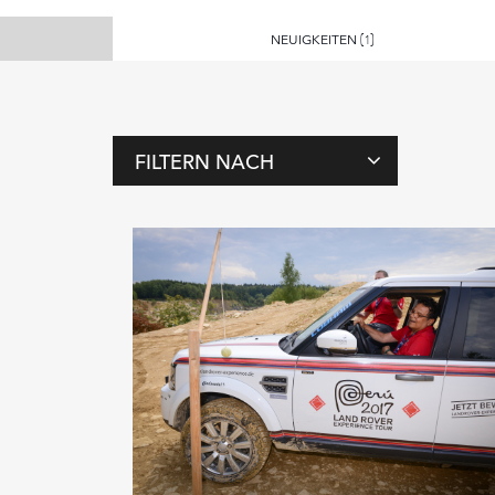
NEUIGKEITEN
(1)
FILTERN NACH
T
A
G
S
M
E
N
S
C
H