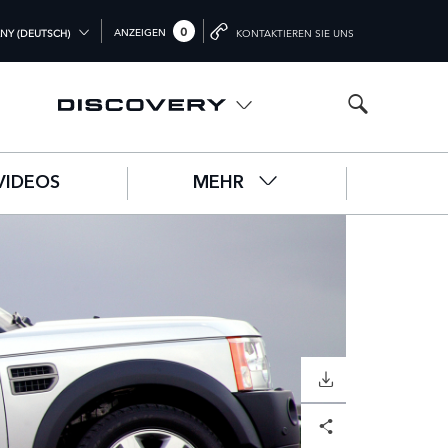
0
ANZEIGEN
NY (DEUTSCH)
KONTAKTIEREN SIE UNS
L (ENGLISH)
DOM (ENGLISH)
A (ENGLISH)
VIDEOS
MEHR
中文))
UTSCH)
ÇAIS)
OL)
O)
HERUNTERLADEN
Facebook
X
LinkedIn
Share