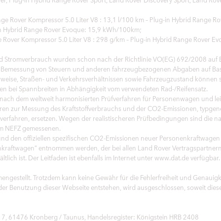
nge Rover Kompressor 5.0 Liter V8 : 13,1 l/100 km – Plug-in Hybrid Range R
-in Hybrid Range Rover Evoque: 15,9 kWh/100km;
 Rover Kompressor 5.0 Liter V8 : 298 g/km – Plug-in Hybrid Range Rover E
 Stromverbrauch wurden schon nach der Richtlinie VO(EG) 692/2008 auf Ba
die Bemessung von Steuern und anderen fahrzeugbezogenen Abgaben auf Ba
rweise, Straßen- und Verkehrsverhältnissen sowie Fahrzeugzustand können 
n bei Spannbreiten in Abhängigkeit vom verwendeten Rad-/Reifensatz.
h dem weltweit harmonisierten Prüfverfahren für Personenwagen und leic
ahren zur Messung des Kraftstoffverbrauchs und der CO2-Emissionen, typg
üfverfahren, ersetzen. Wegen der realistischeren Prüfbedingungen sind die
dem NEFZ gemessenen.
h und den offiziellen spezifischen CO2-Emissionen neuer Personenkraftwagen
raftwagen“ entnommen werden, der bei allen Land Rover Vertragspartner
ch ist. Der Leitfaden ist ebenfalls im Internet unter www.dat.de verfügbar.
engestellt. Trotzdem kann keine Gewähr für die Fehlerfreiheit und Genaui
 der Benutzung dieser Webseite entstehen, wird ausgeschlossen, soweit diese
, 61476 Kronberg / Taunus, Handelsregister: Königstein HRB 2408