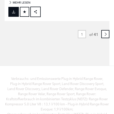
MEHR LESEN
FACEBOOK
X
LINKEDIN
41
of
SHARE
Verbrauchs- und Emissionswerte Plug‑in Hybrid Range Rover,
Plug‑in Hybrid Range Rover Sport, Land Rover Discovery Sport,
Land Rover Discovery, Land Rover Defender, Range Rover Evoque,
Range Rover Velar, Range Rover Sport, Range Rover:
Kraftstoffverbrauch im kombinierten Testzyklus (NEFZ): Range Rover
Kompressor 5.0 Liter V8 : 13,1 l/100 km – Plug-in Hybrid Range Rover
Evoque: 1,9 l/100km;