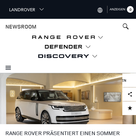
S
LANDROVER
ANZEIGEN
0
k
i
INTERNATIONAL (ENGLISH)
NEWSROOM
p
t
UNITED KINGDOM (ENGLISH)
o
NORTH AMERICA (ENGLISH)
m
a
CHINA (中国（中文))
i
n
GERMANY (DEUTSCH)
c
o
HERUNTERLADEN
FRANCE (FRANÇAIS)
n
Facebook
X
LinkedIn
Share
t
SPAIN (ESPAÑOL)
e
ITALY (ITALIANO)
n
ADD TO CART
t
RANGE ROVER PRÄSENTIERT EINEN SOMMER