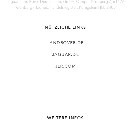
Jaguar Land Rover Deutschland GmbH, Campus Kronberg 7, 61476
Kronberg / Taunus, Handelsregister: Königstein HRB 2408
NÜTZLICHE LINKS
LANDROVER.DE
JAGUAR.DE
JLR.COM
WEITERE INFOS