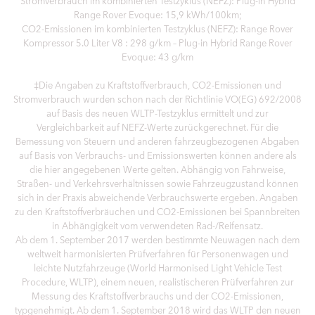
Stromverbrauch im kombinierten Testzyklus (NEFZ): Plug-in Hybrid
Range Rover Evoque: 15,9 kWh/100km;
CO2-Emissionen im kombinierten Testzyklus (NEFZ): Range Rover
Kompressor 5.0 Liter V8 : 298 g/km – Plug-in Hybrid Range Rover
Evoque: 43 g/km
‡Die Angaben zu Kraftstoffverbrauch, CO2-Emissionen und
Stromverbrauch wurden schon nach der Richtlinie VO(EG) 692/2008
auf Basis des neuen WLTP-Testzyklus ermittelt und zur
Vergleichbarkeit auf NEFZ-Werte zurückgerechnet. Für die
Bemessung von Steuern und anderen fahrzeugbezogenen Abgaben
auf Basis von Verbrauchs- und Emissionswerten können andere als
die hier angegebenen Werte gelten. Abhängig von Fahrweise,
Straßen- und Verkehrsverhältnissen sowie Fahrzeugzustand können
sich in der Praxis abweichende Verbrauchswerte ergeben. Angaben
zu den Kraftstoffverbräuchen und CO2-Emissionen bei Spannbreiten
in Abhängigkeit vom verwendeten Rad-/Reifensatz.
Ab dem 1. September 2017 werden bestimmte Neuwagen nach dem
weltweit harmonisierten Prüfverfahren für Personenwagen und
leichte Nutzfahrzeuge (World Harmonised Light Vehicle Test
Procedure, WLTP), einem neuen, realistischeren Prüfverfahren zur
Messung des Kraftstoffverbrauchs und der CO2-Emissionen,
typgenehmigt. Ab dem 1. September 2018 wird das WLTP den neuen