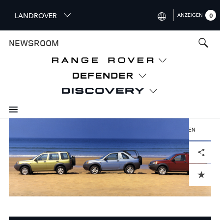
S
LANDROVER
ANZEIGEN
0
k
i
INTERNATIONAL (ENGLISH)
NEWSROOM
p
t
UNITED KINGDOM (ENGLISH)
o
NORTH AMERICA (ENGLISH)
m
a
CHINA (中国（中文))
i
n
GERMANY (DEUTSCH)
c
o
HERUNTERLADEN
FRANCE (FRANÇAIS)
n
Facebook
X
LinkedIn
Share
t
SPAIN (ESPAÑOL)
e
ITALY (ITALIANO)
n
ADD TO CART
t