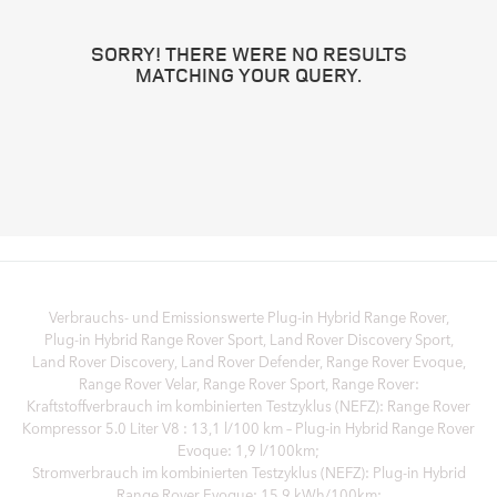
SORRY! THERE WERE NO RESULTS
MATCHING YOUR QUERY.
Verbrauchs- und Emissionswerte Plug‑in Hybrid Range Rover,
Plug‑in Hybrid Range Rover Sport, Land Rover Discovery Sport,
Land Rover Discovery, Land Rover Defender, Range Rover Evoque,
Range Rover Velar, Range Rover Sport, Range Rover:
Kraftstoffverbrauch im kombinierten Testzyklus (NEFZ): Range Rover
Kompressor 5.0 Liter V8 : 13,1 l/100 km – Plug-in Hybrid Range Rover
Evoque: 1,9 l/100km;
Stromverbrauch im kombinierten Testzyklus (NEFZ): Plug-in Hybrid
Range Rover Evoque: 15,9 kWh/100km;