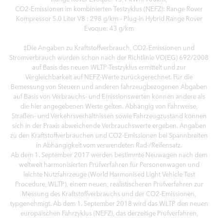
CO2-Emissionen im kombinierten Testzyklus (NEFZ): Range Rover
Kompressor 5.0 Liter V8 : 298 g/km – Plug-in Hybrid Range Rover
Evoque: 43 g/km
‡Die Angaben zu Kraftstoffverbrauch, CO2-Emissionen und
Stromverbrauch wurden schon nach der Richtlinie VO(EG) 692/2008
auf Basis des neuen WLTP-Testzyklus ermittelt und zur
Vergleichbarkeit auf NEFZ-Werte zurückgerechnet. Für die
Bemessung von Steuern und anderen fahrzeugbezogenen Abgaben
auf Basis von Verbrauchs- und Emissionswerten können andere als
die hier angegebenen Werte gelten. Abhängig von Fahrweise,
Straßen- und Verkehrsverhältnissen sowie Fahrzeugzustand können
sich in der Praxis abweichende Verbrauchswerte ergeben. Angaben
zu den Kraftstoffverbräuchen und CO2-Emissionen bei Spannbreiten
in Abhängigkeit vom verwendeten Rad-/Reifensatz.
Ab dem 1. September 2017 werden bestimmte Neuwagen nach dem
weltweit harmonisierten Prüfverfahren für Personenwagen und
leichte Nutzfahrzeuge (World Harmonised Light Vehicle Test
Procedure, WLTP), einem neuen, realistischeren Prüfverfahren zur
Messung des Kraftstoffverbrauchs und der CO2-Emissionen,
typgenehmigt. Ab dem 1. September 2018 wird das WLTP den neuen
europäischen Fahrzyklus (NEFZ), das derzeitige Prüfverfahren,