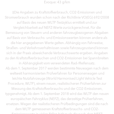
Evoque: 43 g/km
‡Die Angaben zu Kraftstoffverbrauch, CO2-Emissionen und
Stromverbrauch wurden schon nach der Richtlinie VO(EG) 692/2008
auf Basis des neuen WLTP-Testzyklus ermittelt und zur
Vergleichbarkeit auf NEFZ-Werte zurückgerechnet. Für die
Bemessung von Steuern und anderen fahrzeugbezogenen Abgaben
auf Basis von Verbrauchs- und Emissionswerten können andere als
die hier angegebenen Werte gelten. Abhängig von Fahrweise,
Straßen- und Verkehrsverhältnissen sowie Fahrzeugzustand können
sich in der Praxis abweichende Verbrauchswerte ergeben. Angaben
zu den Kraftstoffverbräuchen und CO2-Emissionen bei Spannbreiten
in Abhängigkeit vom verwendeten Rad-/Reifensatz.
Ab dem 1. September 2017 werden bestimmte Neuwagen nach dem
weltweit harmonisierten Prüfverfahren für Personenwagen und
leichte Nutzfahrzeuge (World Harmonised Light Vehicle Test
Procedure, WLTP), einem neuen, realistischeren Prüfverfahren zur
Messung des Kraftstoffverbrauchs und der CO2-Emissionen,
typgenehmigt. Ab dem 1. September 2018 wird das WLTP den neuen
europäischen Fahrzyklus (NEFZ), das derzeitige Prüfverfahren,
ersetzen. Wegen der realistischeren Prüfbedingungen sind die nach
dem WLTP gemessenen Kraftstoffverbrauchs- und CO2-
Emissionswerte in vielen Fällen höher als die nach dem NEFZ