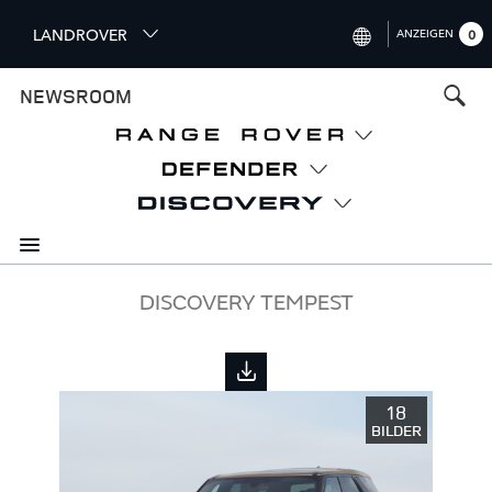
S
LANDROVER
ANZEIGEN
0
k
i
INTERNATIONAL (ENGLISH)
NEWSROOM
p
t
UNITED KINGDOM (ENGLISH)
o
NORTH AMERICA (ENGLISH)
m
a
CHINA (中国（中文))
i
n
GERMANY (DEUTSCH)
c
o
FRANCE (FRANÇAIS)
DISCOVERY TEMPEST
n
t
SPAIN (ESPAÑOL)
e
ITALY (ITALIANO)
n
18
t
BILDER