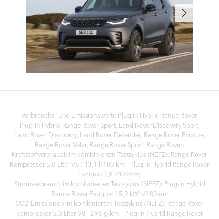
Verbrauchs- und Emissionswerte Plug‑in Hybrid Range Rover,
Plug‑in Hybrid Range Rover Sport, Land Rover Discovery Sport,
Land Rover Discovery, Land Rover Defender, Range Rover Evoque,
Range Rover Velar, Range Rover Sport, Range Rover:
Kraftstoffverbrauch im kombinierten Testzyklus (NEFZ): Range Rover
Kompressor 5.0 Liter V8 : 13,1 l/100 km – Plug-in Hybrid Range Rover
Evoque: 1,9 l/100km;
Stromverbrauch im kombinierten Testzyklus (NEFZ): Plug-in Hybrid
Range Rover Evoque: 15,9 kWh/100km;
CO2-Emissionen im kombinierten Testzyklus (NEFZ): Range Rover
Kompressor 5.0 Liter V8 : 298 g/km – Plug-in Hybrid Range Rover