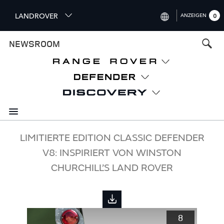
S
LANDROVER
ANZEIGEN
0
k
i
INTERNATIONAL (ENGLISH)
NEWSROOM
p
t
UNITED KINGDOM (ENGLISH)
o
NORTH AMERICA (ENGLISH)
m
a
CHINA (中国（中文))
i
n
GERMANY (DEUTSCH)
c
o
FRANCE (FRANÇAIS)
LIMITIERTE EDITION CLASSIC DEFENDER
n
V8: INSPIRIERT VON WINSTON
t
SPAIN (ESPAÑOL)
e
CHURCHILL’S LAND ROVER
ITALY (ITALIANO)
n
t
8