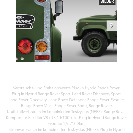
BILDER
Verbrauchs- und Emissionswerte Plug‑in Hybrid Range Rover,
Plug‑in Hybrid Range Rover Sport, Land Rover Discovery Sport,
Land Rover Discovery, Land Rover Defender, Range Rover Evoque,
Range Rover Velar, Range Rover Sport, Range Rover:
Kraftstoffverbrauch im kombinierten Testzyklus (NEFZ): Range Rover
Kompressor 5.0 Liter V8 : 13,1 l/100 km – Plug-in Hybrid Range Rover
Evoque: 1,9 l/100km;
Stromverbrauch im kombinierten Testzyklus (NEFZ): Plug-in Hybrid