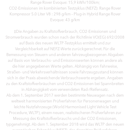
Range Rover Evoque: 15,9 kWh/100km;
CO2-Emissionen im kombinierten Testzyklus (NEFZ): Range Rover
Kompressor 5.0 Liter V8 : 298 g/km – Plug-in Hybrid Range Rover
Evoque: 43 g/km
‡Die Angaben zu Kraftstoffverbrauch, CO2-Emissionen und
Stromverbrauch wurden schon nach der Richtlinie VO(EG) 692/2008
auf Basis des neuen WLTP-Testzyklus ermittelt und zur
Vergleichbarkeit auf NEFZ-Werte zurückgerechnet. Für die
Bemessung von Steuern und anderen fahrzeugbezogenen Abgaben
auf Basis von Verbrauchs- und Emissionswerten können andere als
die hier angegebenen Werte gelten. Abhängig von Fahrweise,
Straßen- und Verkehrsverhältnissen sowie Fahrzeugzustand können
sich in der Praxis abweichende Verbrauchswerte ergeben. Angaben
zu den Kraftstoffverbräuchen und CO2-Emissionen bei Spannbreiten
in Abhängigkeit vom verwendeten Rad-/Reifensatz.
Ab dem 1. September 2017 werden bestimmte Neuwagen nach dem
weltweit harmonisierten Prüfverfahren für Personenwagen und
leichte Nutzfahrzeuge (World Harmonised Light Vehicle Test
Procedure, WLTP), einem neuen, realistischeren Prüfverfahren zur
Messung des Kraftstoffverbrauchs und der CO2-Emissionen,
typgenehmigt. Ab dem 1. September 2018 wird das WLTP den neuen
europäischen Fahrzyklus (NEFZ), das derzeitige Prüfverfahren,