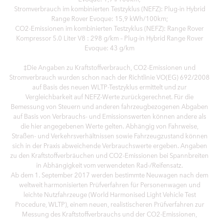
Stromverbrauch im kombinierten Testzyklus (NEFZ): Plug-in Hybrid
Range Rover Evoque: 15,9 kWh/100km;
CO2-Emissionen im kombinierten Testzyklus (NEFZ): Range Rover
Kompressor 5.0 Liter V8 : 298 g/km – Plug-in Hybrid Range Rover
Evoque: 43 g/km
‡Die Angaben zu Kraftstoffverbrauch, CO2-Emissionen und
Stromverbrauch wurden schon nach der Richtlinie VO(EG) 692/2008
auf Basis des neuen WLTP-Testzyklus ermittelt und zur
Vergleichbarkeit auf NEFZ-Werte zurückgerechnet. Für die
Bemessung von Steuern und anderen fahrzeugbezogenen Abgaben
auf Basis von Verbrauchs- und Emissionswerten können andere als
die hier angegebenen Werte gelten. Abhängig von Fahrweise,
Straßen- und Verkehrsverhältnissen sowie Fahrzeugzustand können
sich in der Praxis abweichende Verbrauchswerte ergeben. Angaben
zu den Kraftstoffverbräuchen und CO2-Emissionen bei Spannbreiten
in Abhängigkeit vom verwendeten Rad-/Reifensatz.
Ab dem 1. September 2017 werden bestimmte Neuwagen nach dem
weltweit harmonisierten Prüfverfahren für Personenwagen und
leichte Nutzfahrzeuge (World Harmonised Light Vehicle Test
Procedure, WLTP), einem neuen, realistischeren Prüfverfahren zur
Messung des Kraftstoffverbrauchs und der CO2-Emissionen,