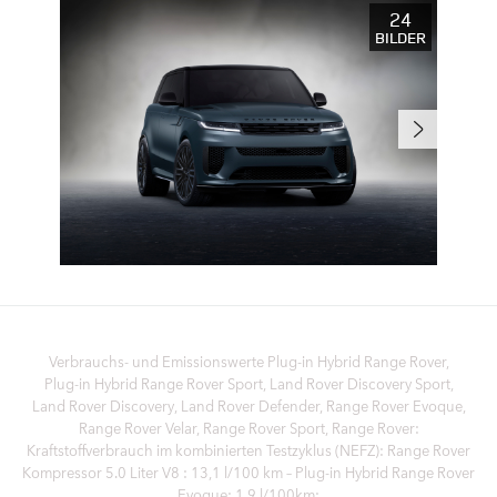
24
BILDER
Verbrauchs- und Emissionswerte Plug‑in Hybrid Range Rover,
Plug‑in Hybrid Range Rover Sport, Land Rover Discovery Sport,
Land Rover Discovery, Land Rover Defender, Range Rover Evoque,
Range Rover Velar, Range Rover Sport, Range Rover:
Kraftstoffverbrauch im kombinierten Testzyklus (NEFZ): Range Rover
Kompressor 5.0 Liter V8 : 13,1 l/100 km – Plug-in Hybrid Range Rover
Evoque: 1,9 l/100km;