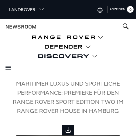
S
LANDROVER
ANZEIGEN
0
k
i
INTERNATIONAL (ENGLISH)
NEWSROOM
p
t
UNITED KINGDOM (ENGLISH)
o
NORTH AMERICA (ENGLISH)
m
a
CHINA (中国（中文))
i
n
GERMANY (DEUTSCH)
c
o
FRANCE (FRANÇAIS)
MARITIMER LUXUS UND SPORTLICHE
n
PERFORMANCE: PREMIERE FÜR DEN
t
SPAIN (ESPAÑOL)
e
RANGE ROVER SPORT EDITION TWO IM
ITALY (ITALIANO)
n
RANGE ROVER HOUSE IN HAMBURG
t