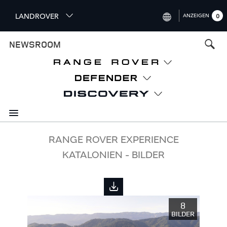
S
LANDROVER
ANZEIGEN
0
k
i
INTERNATIONAL (ENGLISH)
NEWSROOM
p
t
UNITED KINGDOM (ENGLISH)
o
NORTH AMERICA (ENGLISH)
m
a
CHINA (中国（中文))
i
n
GERMANY (DEUTSCH)
c
o
FRANCE (FRANÇAIS)
RANGE ROVER EXPERIENCE
n
KATALONIEN - BILDER
t
SPAIN (ESPAÑOL)
e
ITALY (ITALIANO)
n
t
8
BILDER