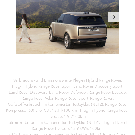
Verbrauchs- und Emissionswerte Plug‑in Hybrid Range Rover,
Plug‑in Hybrid Range Rover Sport, Land Rover Discovery Sport,
Land Rover Discovery, Land Rover Defender, Range Rover Evoque,
Range Rover Velar, Range Rover Sport, Range Rover:
Kraftstoffverbrauch im kombinierten Testzyklus (NEFZ): Range Rover
Kompressor 5.0 Liter V8 : 13,1 l/100 km – Plug-in Hybrid Range Rover
Evoque: 1,9 l/100km;
Stromverbrauch im kombinierten Testzyklus (NEFZ): Plug-in Hybrid
Range Rover Evoque: 15,9 kWh/100km;
CO2-Emissionen im kombinierten Testzyklus (NEFZ): Range Rover