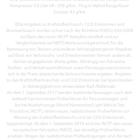
Kompressor 5.0 Liter V8 : 298 g/km – Plug-in Hybrid Range Rover
Evoque: 43 g/km
‡Die Angaben zu Kraftstoffverbrauch, CO2-Emissionen und
Stromverbrauch wurden schon nach der Richtlinie VO(EG) 692/2008
auf Basis des neuen WLTP-Testzyklus ermittelt und zur
Vergleichbarkeit auf NEFZ-Werte zurückgerechnet. Für die
Bemessung von Steuern und anderen fahrzeugbezogenen Abgaben
auf Basis von Verbrauchs- und Emissionswerten können andere als
die hier angegebenen Werte gelten. Abhängig von Fahrweise,
Straßen- und Verkehrsverhältnissen sowie Fahrzeugzustand können
sich in der Praxis abweichende Verbrauchswerte ergeben. Angaben
zu den Kraftstoffverbräuchen und CO2-Emissionen bei Spannbreiten
in Abhängigkeit vom verwendeten Rad-/Reifensatz.
Ab dem 1. September 2017 werden bestimmte Neuwagen nach dem
weltweit harmonisierten Prüfverfahren für Personenwagen und
leichte Nutzfahrzeuge (World Harmonised Light Vehicle Test
Procedure, WLTP), einem neuen, realistischeren Prüfverfahren zur
Messung des Kraftstoffverbrauchs und der CO2-Emissionen,
typgenehmigt. Ab dem 1. September 2018 wird das WLTP den neuen
europäischen Fahrzyklus (NEFZ), das derzeitige Prüfverfahren,
ersetzen. Wegen der realistischeren Prüfbedingungen sind die nach