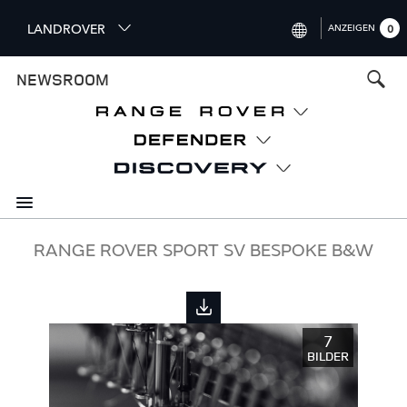
S
LANDROVER
ANZEIGEN
0
k
i
INTERNATIONAL (ENGLISH)
NEWSROOM
p
t
UNITED KINGDOM (ENGLISH)
o
NORTH AMERICA (ENGLISH)
m
a
CHINA (中国（中文))
i
n
GERMANY (DEUTSCH)
c
o
FRANCE (FRANÇAIS)
RANGE ROVER SPORT SV BESPOKE B&W
n
t
SPAIN (ESPAÑOL)
e
ITALY (ITALIANO)
n
7
t
BILDER