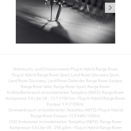
Verbrauchs- und Emissionswerte Plug‑in Hybrid Range Rover,
Plug‑in Hybrid Range Rover Sport, Land Rover Discovery Sport,
Land Rover Discovery, Land Rover Defender, Range Rover Evoque,
Range Rover Velar, Range Rover Sport, Range Rover:
Kraftstoffverbrauch im kombinierten Testzyklus (NEFZ): Range Rover
Kompressor 5.0 Liter V8 : 13,1 l/100 km – Plug-in Hybrid Range Rover
Evoque: 1,9 l/100km;
Stromverbrauch im kombinierten Testzyklus (NEFZ): Plug-in Hybrid
Range Rover Evoque: 15,9 kWh/100km;
CO2-Emissionen im kombinierten Testzyklus (NEFZ): Range Rover
Kompressor 5.0 Liter V8 : 298 g/km – Plug-in Hybrid Range Rover