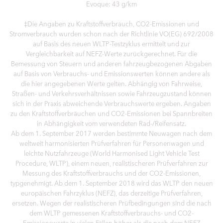
Evoque: 43 g/km
‡Die Angaben zu Kraftstoffverbrauch, CO2-Emissionen und
Stromverbrauch wurden schon nach der Richtlinie VO(EG) 692/2008
auf Basis des neuen WLTP-Testzyklus ermittelt und zur
Vergleichbarkeit auf NEFZ-Werte zurückgerechnet. Für die
Bemessung von Steuern und anderen fahrzeugbezogenen Abgaben
auf Basis von Verbrauchs- und Emissionswerten können andere als
die hier angegebenen Werte gelten. Abhängig von Fahrweise,
Straßen- und Verkehrsverhältnissen sowie Fahrzeugzustand können
sich in der Praxis abweichende Verbrauchswerte ergeben. Angaben
zu den Kraftstoffverbräuchen und CO2-Emissionen bei Spannbreiten
in Abhängigkeit vom verwendeten Rad-/Reifensatz.
Ab dem 1. September 2017 werden bestimmte Neuwagen nach dem
weltweit harmonisierten Prüfverfahren für Personenwagen und
leichte Nutzfahrzeuge (World Harmonised Light Vehicle Test
Procedure, WLTP), einem neuen, realistischeren Prüfverfahren zur
Messung des Kraftstoffverbrauchs und der CO2-Emissionen,
typgenehmigt. Ab dem 1. September 2018 wird das WLTP den neuen
europäischen Fahrzyklus (NEFZ), das derzeitige Prüfverfahren,
ersetzen. Wegen der realistischeren Prüfbedingungen sind die nach
dem WLTP gemessenen Kraftstoffverbrauchs- und CO2-
Emissionswerte in vielen Fällen höher als die nach dem NEFZ