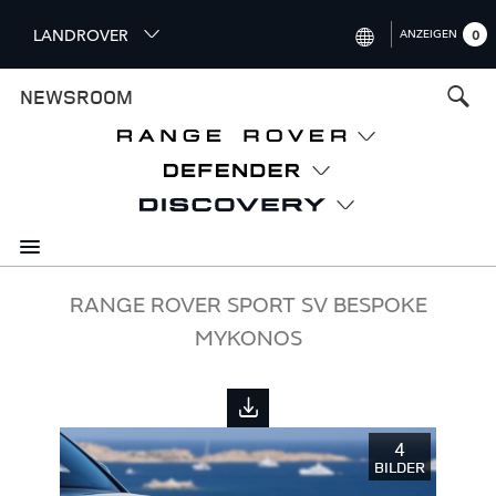
S
LANDROVER
ANZEIGEN
0
k
i
INTERNATIONAL (ENGLISH)
NEWSROOM
p
t
UNITED KINGDOM (ENGLISH)
o
NORTH AMERICA (ENGLISH)
m
a
CHINA (中国（中文))
i
n
GERMANY (DEUTSCH)
c
o
FRANCE (FRANÇAIS)
RANGE ROVER SPORT SV BESPOKE
n
MYKONOS
t
SPAIN (ESPAÑOL)
e
ITALY (ITALIANO)
n
t
4
BILDER