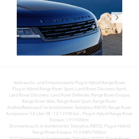
Verbrauchs- und Emissionswerte Plug‑in Hybrid Range Rover,
Plug‑in Hybrid Range Rover Sport, Land Rover Discovery Sport,
Land Rover Discovery, Land Rover Defender, Range Rover Evoque,
Range Rover Velar, Range Rover Sport, Range Rover:
Kraftstoffverbrauch im kombinierten Testzyklus (NEFZ): Range Rover
Kompressor 5.0 Liter V8 : 13,1 l/100 km – Plug-in Hybrid Range Rover
Evoque: 1,9 l/100km;
Stromverbrauch im kombinierten Testzyklus (NEFZ): Plug-in Hybrid
Range Rover Evoque: 15,9 kWh/100km;
CO2-Emissionen im kombinierten Testzyklus (NEFZ): Range Rover