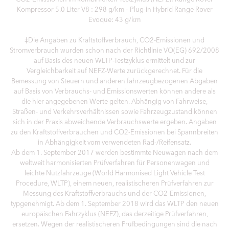
Kompressor 5.0 Liter V8 : 298 g/km – Plug-in Hybrid Range Rover
Evoque: 43 g/km
‡Die Angaben zu Kraftstoffverbrauch, CO2-Emissionen und
Stromverbrauch wurden schon nach der Richtlinie VO(EG) 692/2008
auf Basis des neuen WLTP-Testzyklus ermittelt und zur
Vergleichbarkeit auf NEFZ-Werte zurückgerechnet. Für die
Bemessung von Steuern und anderen fahrzeugbezogenen Abgaben
auf Basis von Verbrauchs- und Emissionswerten können andere als
die hier angegebenen Werte gelten. Abhängig von Fahrweise,
Straßen- und Verkehrsverhältnissen sowie Fahrzeugzustand können
sich in der Praxis abweichende Verbrauchswerte ergeben. Angaben
zu den Kraftstoffverbräuchen und CO2-Emissionen bei Spannbreiten
in Abhängigkeit vom verwendeten Rad-/Reifensatz.
Ab dem 1. September 2017 werden bestimmte Neuwagen nach dem
weltweit harmonisierten Prüfverfahren für Personenwagen und
leichte Nutzfahrzeuge (World Harmonised Light Vehicle Test
Procedure, WLTP), einem neuen, realistischeren Prüfverfahren zur
Messung des Kraftstoffverbrauchs und der CO2-Emissionen,
typgenehmigt. Ab dem 1. September 2018 wird das WLTP den neuen
europäischen Fahrzyklus (NEFZ), das derzeitige Prüfverfahren,
ersetzen. Wegen der realistischeren Prüfbedingungen sind die nach