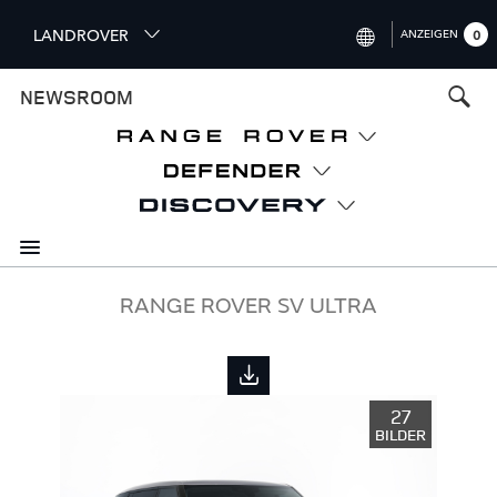
S
LANDROVER
ANZEIGEN
0
k
i
INTERNATIONAL (ENGLISH)
NEWSROOM
p
t
UNITED KINGDOM (ENGLISH)
o
NORTH AMERICA (ENGLISH)
m
a
CHINA (中国（中文))
i
n
GERMANY (DEUTSCH)
c
o
FRANCE (FRANÇAIS)
RANGE ROVER SV ULTRA
n
t
SPAIN (ESPAÑOL)
e
ITALY (ITALIANO)
n
27
t
BILDER