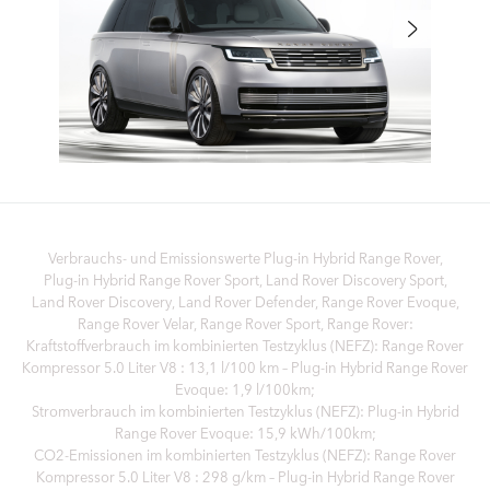
Verbrauchs- und Emissionswerte Plug‑in Hybrid Range Rover,
Plug‑in Hybrid Range Rover Sport, Land Rover Discovery Sport,
Land Rover Discovery, Land Rover Defender, Range Rover Evoque,
Range Rover Velar, Range Rover Sport, Range Rover:
Kraftstoffverbrauch im kombinierten Testzyklus (NEFZ): Range Rover
Kompressor 5.0 Liter V8 : 13,1 l/100 km – Plug-in Hybrid Range Rover
Evoque: 1,9 l/100km;
Stromverbrauch im kombinierten Testzyklus (NEFZ): Plug-in Hybrid
Range Rover Evoque: 15,9 kWh/100km;
CO2-Emissionen im kombinierten Testzyklus (NEFZ): Range Rover
Kompressor 5.0 Liter V8 : 298 g/km – Plug-in Hybrid Range Rover