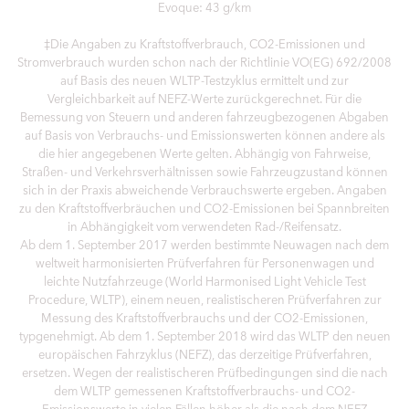
Evoque: 43 g/km
‡Die Angaben zu Kraftstoffverbrauch, CO2-Emissionen und
Stromverbrauch wurden schon nach der Richtlinie VO(EG) 692/2008
auf Basis des neuen WLTP-Testzyklus ermittelt und zur
Vergleichbarkeit auf NEFZ-Werte zurückgerechnet. Für die
Bemessung von Steuern und anderen fahrzeugbezogenen Abgaben
auf Basis von Verbrauchs- und Emissionswerten können andere als
die hier angegebenen Werte gelten. Abhängig von Fahrweise,
Straßen- und Verkehrsverhältnissen sowie Fahrzeugzustand können
sich in der Praxis abweichende Verbrauchswerte ergeben. Angaben
zu den Kraftstoffverbräuchen und CO2-Emissionen bei Spannbreiten
in Abhängigkeit vom verwendeten Rad-/Reifensatz.
Ab dem 1. September 2017 werden bestimmte Neuwagen nach dem
weltweit harmonisierten Prüfverfahren für Personenwagen und
leichte Nutzfahrzeuge (World Harmonised Light Vehicle Test
Procedure, WLTP), einem neuen, realistischeren Prüfverfahren zur
Messung des Kraftstoffverbrauchs und der CO2-Emissionen,
typgenehmigt. Ab dem 1. September 2018 wird das WLTP den neuen
europäischen Fahrzyklus (NEFZ), das derzeitige Prüfverfahren,
ersetzen. Wegen der realistischeren Prüfbedingungen sind die nach
dem WLTP gemessenen Kraftstoffverbrauchs- und CO2-
Emissionswerte in vielen Fällen höher als die nach dem NEFZ