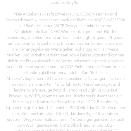
Evoque: 43 g/km
‡Die Angaben zu Kraftstoffverbrauch, CO2-Emissionen und
Stromverbrauch wurden schon nach der Richtlinie VO(EG) 692/2008
auf Basis des neuen WLTP-Testzyklus ermittelt und zur
Vergleichbarkeit auf NEFZ-Werte zurückgerechnet. Für die
Bemessung von Steuern und anderen fahrzeugbezogenen Abgaben
auf Basis von Verbrauchs- und Emissionswerten können andere als
die hier angegebenen Werte gelten. Abhängig von Fahrweise,
Straßen- und Verkehrsverhältnissen sowie Fahrzeugzustand können
sich in der Praxis abweichende Verbrauchswerte ergeben. Angaben
zu den Kraftstoffverbräuchen und CO2-Emissionen bei Spannbreiten
in Abhängigkeit vom verwendeten Rad-/Reifensatz.
Ab dem 1. September 2017 werden bestimmte Neuwagen nach dem
weltweit harmonisierten Prüfverfahren für Personenwagen und
leichte Nutzfahrzeuge (World Harmonised Light Vehicle Test
Procedure, WLTP), einem neuen, realistischeren Prüfverfahren zur
Messung des Kraftstoffverbrauchs und der CO2-Emissionen,
typgenehmigt. Ab dem 1. September 2018 wird das WLTP den neuen
europäischen Fahrzyklus (NEFZ), das derzeitige Prüfverfahren,
ersetzen. Wegen der realistischeren Prüfbedingungen sind die nach
dem WLTP gemessenen Kraftstoffverbrauchs- und CO2-
Emissionswerte in vielen Fällen höher als die nach dem NEFZ