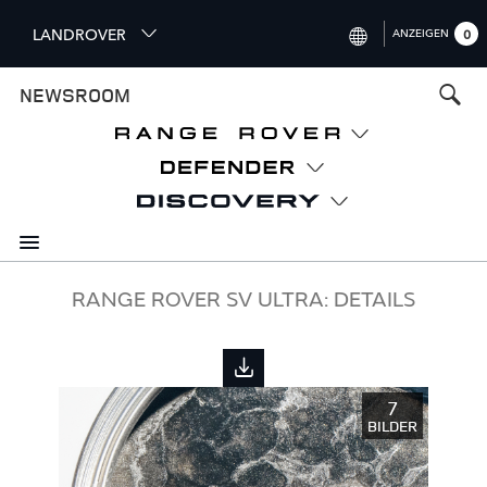
S
LANDROVER
ANZEIGEN
0
k
i
INTERNATIONAL (ENGLISH)
NEWSROOM
p
t
UNITED KINGDOM (ENGLISH)
o
NORTH AMERICA (ENGLISH)
m
a
CHINA (中国（中文))
i
n
GERMANY (DEUTSCH)
c
o
FRANCE (FRANÇAIS)
RANGE ROVER SV ULTRA: DETAILS
n
t
SPAIN (ESPAÑOL)
e
ITALY (ITALIANO)
n
7
t
BILDER