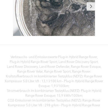
Verbrauchs- und Emissionswerte Plug‑in Hybrid Range Rover,
Plug‑in Hybrid Range Rover Sport, Land Rover Discovery Sport,
Land Rover Discovery, Land Rover Defender, Range Rover Evoque,
Range Rover Velar, Range Rover Sport, Range Rover:
Kraftstoffverbrauch im kombinierten Testzyklus (NEFZ): Range Rover
Kompressor 5.0 Liter V8 : 13,1 l/100 km – Plug-in Hybrid Range Rover
Evoque: 1,9 l/100km;
Stromverbrauch im kombinierten Testzyklus (NEFZ): Plug-in Hybrid
Range Rover Evoque: 15,9 kWh/100km;
CO2-Emissionen im kombinierten Testzyklus (NEFZ): Range Rover
Kompressor 5.0 Liter V8 : 298 g/km – Plug-in Hybrid Range Rover