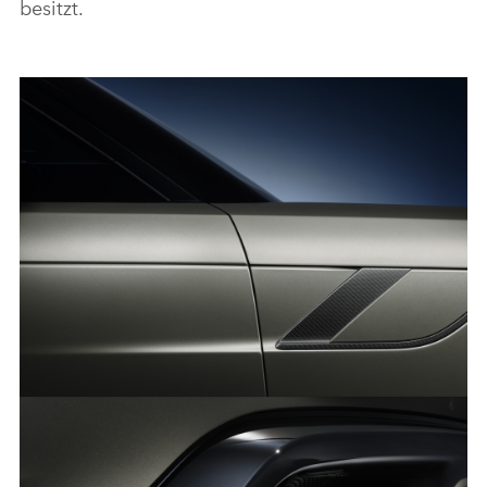
besitzt.
KRAFTSTOFFVERBRAUCH UND CO2-EMISSIONEN NACH
WLTP* (JEWEILS MAX. KOMB.): P635 AWD 4,4 LITER V8
TWIN-TURBOBENZINER 467 KW (635 PS) 12,5 L/100 KM;
282 G/KM††