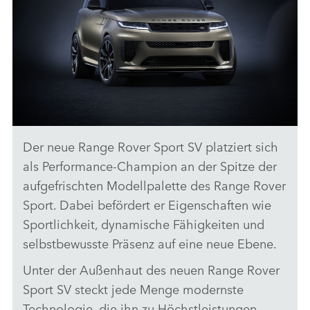
Der neue Range Rover Sport SV platziert sich
KRAFTSTOFFVERBRAUCH UND CO2-EMISSIONEN NACH
WLTP* (JEWEILS MAX. KOMB.): P635 AWD 4,4 LITER V8
als Performance‑Champion an der Spitze der
TWIN-TURBOBENZINER 467 KW (635 PS) 12,5 L/100 KM;
aufgefrischten Modellpalette des Range Rover
282 G/KM††
Sport. Dabei befördert er Eigenschaften wie
HERUNTERLADEN
Sportlichkeit, dynamische Fähigkeiten und
FACEBO
selbstbewusste Präsenz auf eine neue Ebene.
X
Unter der Außenhaut des neuen Range Rover
LINKEDI
Sport SV steckt jede Menge modernste
SHARE
Technologie, die ihn zu Höchstleistungen