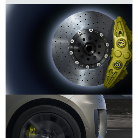
Kraftstoffverbrauch und CO2-Emissionen
nach WLTP* (jeweils max. komb.): P635 AWD
4,4 Liter V8 Twin-Turbobenziner 467 kW (635
PS) 12,5 l/100 km; 282 g/km††