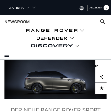
S
LANDROVER
ANZEIGEN
0
k
i
INTERNATIONAL (ENGLISH)
NEWSROOM
p
t
UNITED KINGDOM (ENGLISH)
o
NORTH AMERICA (ENGLISH)
m
a
CHINA (中国（中文))
i
n
GERMANY (DEUTSCH)
c
Bild
o
HERUNTERLADEN
FRANCE (FRANÇAIS)
n
Facebook
X
LinkedIn
Share
t
SPAIN (ESPAÑOL)
e
ITALY (ITALIANO)
n
ADD TO CART
t
DER NEUE RANGE ROVER SPORT