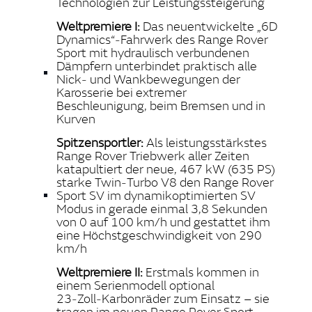
Technologien zur Leistungssteigerung
Weltpremiere I:
Das neuentwickelte „6D
Dynamics“‑Fahrwerk des Range Rover
Sport mit hydraulisch verbundenen
Dämpfern unterbindet praktisch alle
Nick‑ und Wankbewegungen der
Karosserie bei extremer
Beschleunigung, beim Bremsen und in
Kurven
Spitzensportler:
Als leistungsstärkstes
Range Rover Triebwerk aller Zeiten
katapultiert der neue, 467 kW (635 PS)
starke Twin‑Turbo V8 den Range Rover
Sport SV im dynamikoptimierten SV
Modus in gerade einmal 3,8 Sekunden
von 0 auf 100 km/h und gestattet ihm
eine Höchstgeschwindigkeit von 290
km/h
Weltpremiere II:
Erstmals kommen in
einem Serienmodell optional
23‑Zoll‑Karbonräder zum Einsatz – sie
tragen im neuen Range Rover Sport