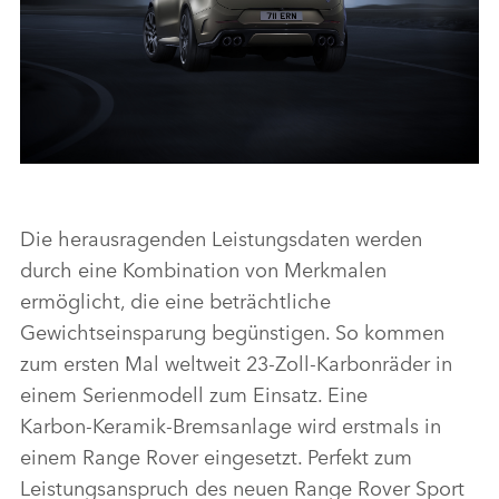
Kraftstoffverbrauch und CO2-Emissionen
nach WLTP* (jeweils max. komb.): P635 AWD
Die herausragenden Leistungsdaten werden
4,4 Liter V8 Twin-Turbobenziner 467 kW (635
durch eine Kombination von Merkmalen
PS) 12,5 l/100 km; 282 g/km††
ermöglicht, die eine beträchtliche
Gewichtseinsparung begünstigen. So kommen
HERUNTERLADEN
zum ersten Mal weltweit 23‑Zoll‑Karbonräder in
FACEBO
einem Serienmodell zum Einsatz. Eine
X
Karbon‑Keramik‑Bremsanlage wird erstmals in
einem Range Rover eingesetzt. Perfekt zum
LINKEDI
Leistungsanspruch des neuen Range Rover Sport
SHARE