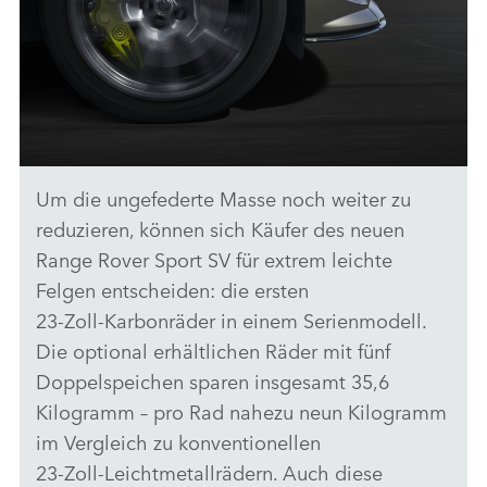
HERUNTERLADEN
FACEBO
X
LINKEDI
SHARE
Um die ungefederte Masse noch weiter zu
KRAFTSTOFFVERBRAUCH UND CO2-EMISSIONEN NACH
WLTP* (JEWEILS MAX. KOMB.): P635 AWD 4,4 LITER V8
reduzieren, können sich Käufer des neuen
TWIN-TURBOBENZINER 467 KW (635 PS) 12,5 L/100 KM;
Range Rover Sport SV für extrem leichte
282 G/KM††
Felgen entscheiden: die ersten
HERUNTERLADEN
23‑Zoll‑Karbonräder in einem Serienmodell.
FACEBO
Die optional erhältlichen Räder mit fünf
X
Doppelspeichen sparen insgesamt 35,6
LINKEDI
Kilogramm – pro Rad
nahezu neun Kilogramm
im Vergleich zu konventionellen
SHARE
23‑Zoll‑Leichtmetallrädern. Auch diese