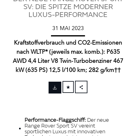
SV: DIE SPITZE MODERNER
LUXUS-PERFORMANCE
31 MAI 2023
Kraftstoffverbrauch und CO2‑Emissionen
nach WLTP* (jeweils max. komb.): P635
AWD 4,4 Liter V8 Twin‑Turbobenziner 467
kW (635 PS) 12,5 l/100 km; 282 g/km††
FACEBOOK
X
LINKEDIN
Performance‑Flaggschiff:
Der neue
SHARE
Range Rover Sport SV vereint
sportlichen Luxus mit innovativen