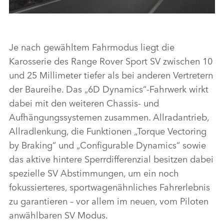
Kraftstoffverbrauch und CO2-Emissionen
nach WLTP* (jeweils max. komb.): P635 AWD
Je nach gewähltem Fahrmodus liegt die
4,4 Liter V8 Twin-Turbobenziner 467 kW (635
Karosserie des Range Rover Sport SV zwischen 10
PS) 12,5 l/100 km; 282 g/km††
und 25 Millimeter tiefer als bei anderen Vertretern
der Baureihe. Das „6D Dynamics“‑Fahrwerk wirkt
HERUNTERLADEN
dabei mit den weiteren Chassis‑ und
FACEBO
Aufhängungssystemen zusammen. Allradantrieb,
X
Allradlenkung, die Funktionen „Torque Vectoring
by Braking“ und „Configurable Dynamics“ sowie
LINKEDI
das aktive hintere Sperrdifferenzial besitzen dabei
SHARE
spezielle SV Abstimmungen, um ein noch
fokussierteres, sportwagenähnliches Fahrerlebnis
zu garantieren – vor allem im neuen, vom Piloten
anwählbaren SV Modus.