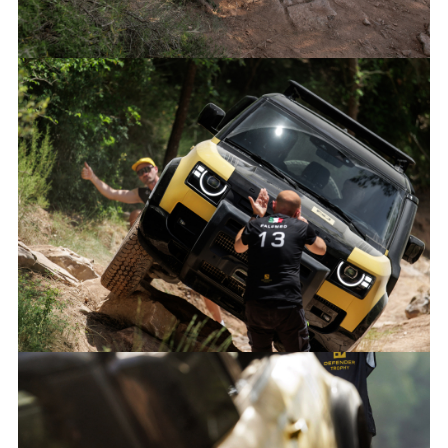
IMAGE 1
FACEBO
X
LINKEDI
SHARE
DEFENDER TROPHY PR SELS R2