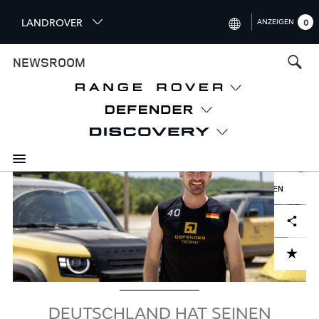
S
LANDROVER
ANZEIGEN
0
k
i
INTERNATIONAL (ENGLISH)
NEWSROOM
p
t
UNITED KINGDOM (ENGLISH)
o
NORTH AMERICA (ENGLISH)
m
a
CHINA (中国（中文))
i
n
GERMANY (DEUTSCH)
c
Bild
o
HERUNTERLADEN
FRANCE (FRANÇAIS)
n
Facebook
X
LinkedIn
Share
t
SPAIN (ESPAÑOL)
e
ITALY (ITALIANO)
n
ADD TO CART
t
DEUTSCHLAND HAT SEINEN