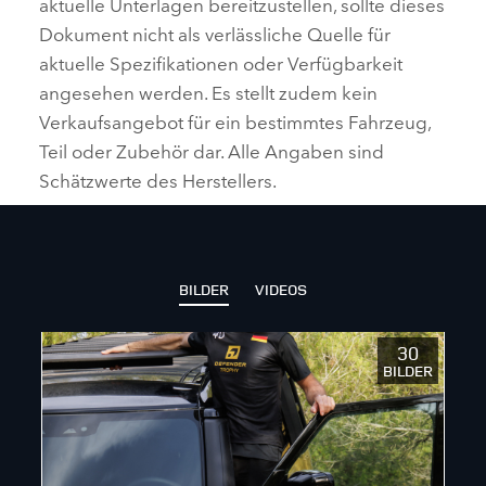
aktuelle Unterlagen bereitzustellen, sollte dieses
Dokument nicht als verlässliche Quelle für
aktuelle Spezifikationen oder Verfügbarkeit
angesehen werden. Es stellt zudem kein
Verkaufsangebot für ein bestimmtes Fahrzeug,
Teil oder Zubehör dar. Alle Angaben sind
Schätzwerte des Herstellers.
BILDER
VIDEOS
30
BILDER