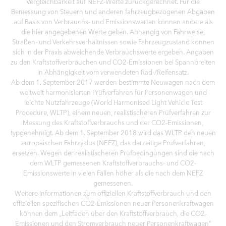
Vergleichbarkeit auf NEFZ-Werte zurückgerechnet. Für die
Bemessung von Steuern und anderen fahrzeugbezogenen Abgaben
auf Basis von Verbrauchs- und Emissionswerten können andere als
die hier angegebenen Werte gelten. Abhängig von Fahrweise,
Straßen- und Verkehrsverhältnissen sowie Fahrzeugzustand können
sich in der Praxis abweichende Verbrauchswerte ergeben. Angaben
zu den Kraftstoffverbräuchen und CO2-Emissionen bei Spannbreiten
in Abhängigkeit vom verwendeten Rad-/Reifensatz.
Ab dem 1. September 2017 werden bestimmte Neuwagen nach dem
weltweit harmonisierten Prüfverfahren für Personenwagen und
leichte Nutzfahrzeuge (World Harmonised Light Vehicle Test
Procedure, WLTP), einem neuen, realistischeren Prüfverfahren zur
Messung des Kraftstoffverbrauchs und der CO2-Emissionen,
typgenehmigt. Ab dem 1. September 2018 wird das WLTP den neuen
europäischen Fahrzyklus (NEFZ), das derzeitige Prüfverfahren,
ersetzen. Wegen der realistischeren Prüfbedingungen sind die nach
dem WLTP gemessenen Kraftstoffverbrauchs- und CO2-
Emissionswerte in vielen Fällen höher als die nach dem NEFZ
gemessenen.
Weitere Informationen zum offiziellen Kraftstoffverbrauch und den
offiziellen spezifischen CO2-Emissionen neuer Personenkraftwagen
können dem „Leitfaden über den Kraftstoffverbrauch, die CO2-
Emissionen und den Stromverbrauch neuer Personenkraftwagen“