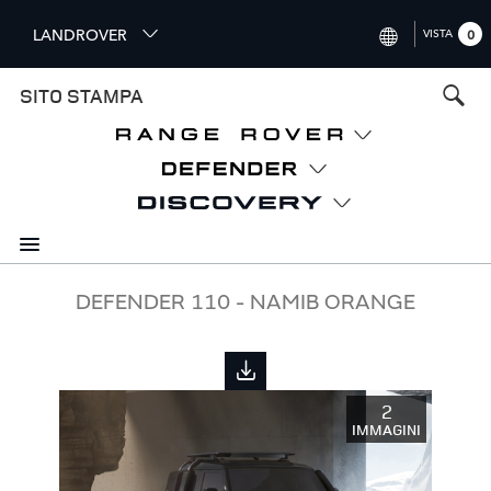
S
LANDROVER
VISTA
0
k
i
INTERNATIONAL (ENGLISH)
SITO STAMPA
p
t
UNITED KINGDOM (ENGLISH
o
NORTH AMERICA (ENGLISH)
m
a
CHINA (中国（中文))
i
n
GERMANY (DEUTSCH)
c
o
FRANCE (FRANÇAIS)
DEFENDER 110 - NAMIB ORANGE
n
t
SPAIN (ESPAÑOL)
e
ITALY (ITALIANO)
n
2
t
IMMAGINI