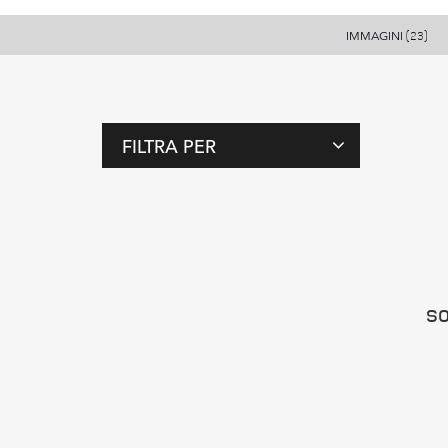
IMMAGINI
(23)
FILTRA PER
T
A
G
SO
P
E
R
S
O
N
E