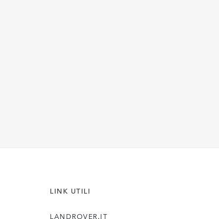
A
N
N
O
D
I
M
O
D
E
L
L
O
LINK UTILI
LANDROVER.IT