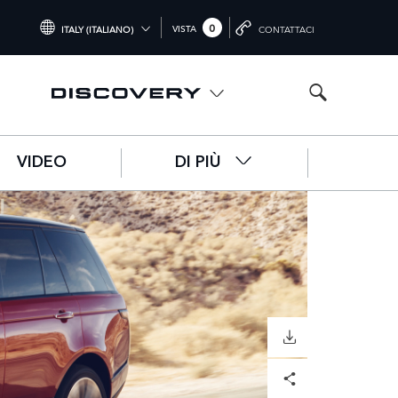
0
VISTA
ITALY (ITALIANO)
CONTATTACI
INTERNATIONAL (ENGLISH)
UNITED KINGDOM (ENGLISH)
NORTH AMERICA (ENGLISH)
VIDEO
DI PIÙ
CHINA (中国（中文))
GERMANY (DEUTSCH)
FRANCE (FRANÇAIS)
SPAIN (ESPAÑOL)
ITALY (ITALIANO)
SCARICARE
Facebook
X
LinkedIn
Share