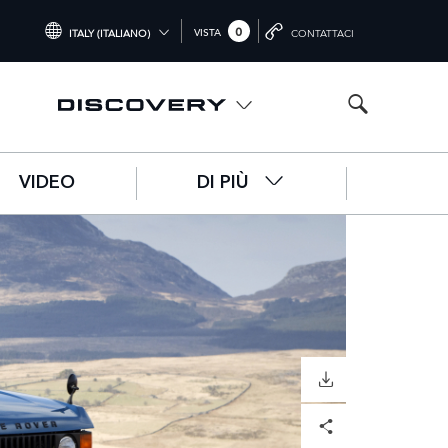
0
VISTA
ITALY (ITALIANO)
CONTATTACI
INTERNATIONAL (ENGLISH)
UNITED KINGDOM (ENGLISH)
NORTH AMERICA (ENGLISH)
VIDEO
DI PIÙ
CHINA (中国（中文))
GERMANY (DEUTSCH)
FRANCE (FRANÇAIS)
SPAIN (ESPAÑOL)
ITALY (ITALIANO)
SCARICARE
Facebook
X
LinkedIn
Share