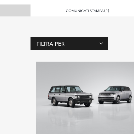
COMUNICATI STAMPA
(2)
FILTRA PER
T
A
G
P
E
R
S
O
N
E