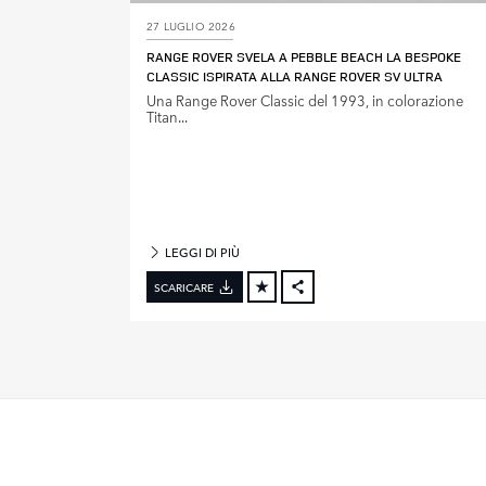
27 LUGLIO 2026
A
RANGE ROVER SVELA A PEBBLE BEACH LA BESPOKE
N
CLASSIC ISPIRATA ALLA RANGE ROVER SV ULTRA
N
Una Range Rover Classic del 1993, in colorazione
O
Titan...
D
I
M
O
D
E
LEGGI DI PIÙ
L
L
SCARICARE
O
FACEBOOK
X
LINKEDIN
SHARE