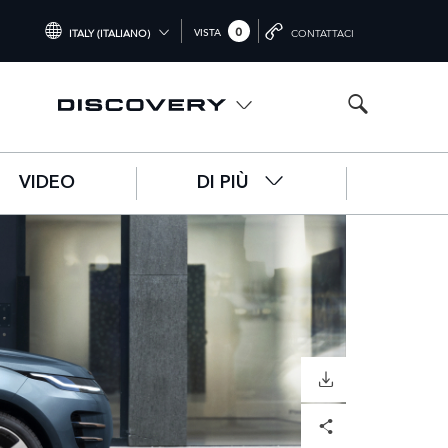
0
VISTA
ITALY (ITALIANO)
CONTATTACI
INTERNATIONAL (ENGLISH)
UNITED KINGDOM (ENGLISH)
NORTH AMERICA (ENGLISH)
VIDEO
DI PIÙ
CHINA (中国（中文))
GERMANY (DEUTSCH)
FRANCE (FRANÇAIS)
SPAIN (ESPAÑOL)
ITALY (ITALIANO)
SCARICARE
Facebook
X
LinkedIn
Share