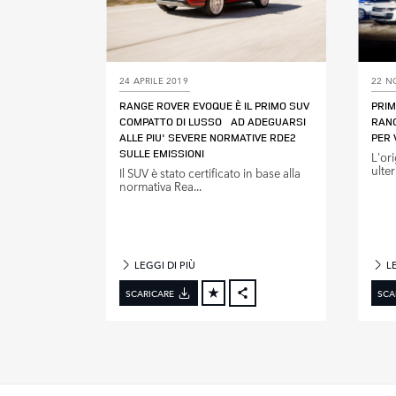
24 APRILE 2019
22 N
RANGE ROVER EVOQUE È IL PRIMO SUV
PRIM
COMPATTO DI LUSSO AD ADEGUARSI
RANG
ALLE PIU' SEVERE NORMATIVE RDE2
PER 
SULLE EMISSIONI
L'or
ulter
Il SUV è stato certificato in base alla
normativa Rea...
LEGGI DI PIÙ
LE
SCARICARE
SCA
FACEBOOK
X
LINKEDIN
SHARE