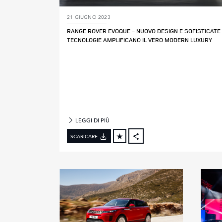
21 GIUGNO 2023
A
RANGE ROVER EVOQUE ‑ NUOVO DESIGN E SOFISTICATE
N
TECNOLOGIE AMPLIFICANO IL VERO MODERN LUXURY
N
O
D
I
M
O
D
E
LEGGI DI PIÙ
L
L
SCARICARE
O
FACEBOOK
X
LINKEDIN
SHARE