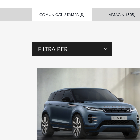
COMUNICATI STAMPA
IMMAGINI
(5)
(305)
FILTRA PER
T
A
G
P
E
R
S
O
N
E