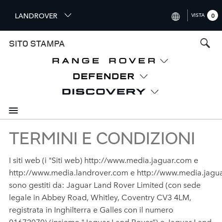
S
LANDROVER
VISTA
0
k
i
INTERNATIONAL (ENGLISH)
SITO STAMPA
p
t
UNITED KINGDOM (ENGLISH
o
NORTH AMERICA (ENGLISH)
m
a
CHINA (中国（中文))
i
n
GERMANY (DEUTSCH)
c
o
TERMINI E CONDIZIONI
FRANCE (FRANÇAIS)
n
t
SPAIN (ESPAÑOL)
I siti web (i "Siti web) http://www.media.jaguar.com e
e
http://www.media.landrover.com e http://www.media.jagu
ITALY (ITALIANO)
n
sono gestiti da: Jaguar Land Rover Limited (con sede
t
legale in Abbey Road, Whitley, Coventry CV3 4LM,
registrata in Inghilterra e Galles con il numero
01672070) (insieme "Jaguar Land Rover”) e Jaguar Land