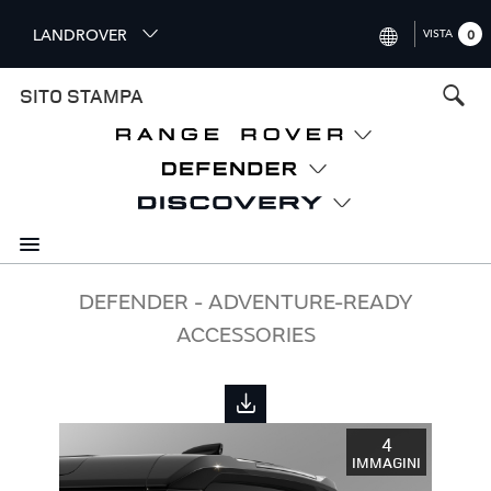
S
LANDROVER
VISTA
0
k
i
INTERNATIONAL (ENGLISH)
SITO STAMPA
p
t
UNITED KINGDOM (ENGLISH
o
NORTH AMERICA (ENGLISH)
m
a
CHINA (中国（中文))
i
n
GERMANY (DEUTSCH)
c
o
FRANCE (FRANÇAIS)
DEFENDER - ADVENTURE-READY
n
ACCESSORIES
t
SPAIN (ESPAÑOL)
e
ITALY (ITALIANO)
n
t
4
IMMAGINI