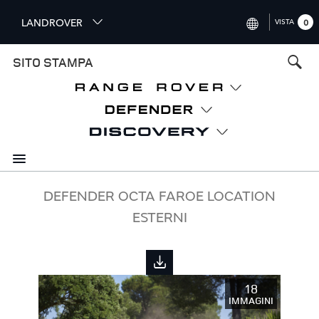
S
LANDROVER
VISTA
0
k
i
INTERNATIONAL (ENGLISH)
SITO STAMPA
p
t
UNITED KINGDOM (ENGLISH
o
NORTH AMERICA (ENGLISH)
m
a
CHINA (中国（中文))
i
n
GERMANY (DEUTSCH)
c
o
FRANCE (FRANÇAIS)
DEFENDER OCTA FAROE LOCATION
n
ESTERNI
t
SPAIN (ESPAÑOL)
e
ITALY (ITALIANO)
n
t
18
IMMAGINI