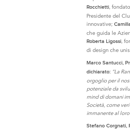
, fondat
Rocchietti
Presidente del Club
innovative;
Camill
che guida le Azien
, f
Roberta Ligossi
di design che unis
Marco Santucci, Pr
“La Ran
dichiarato:
orgoglio per il nos
potenziale da svilu
mind di domani imp
Società, come veri
immanente al loro 
Stefano Corgnati, R