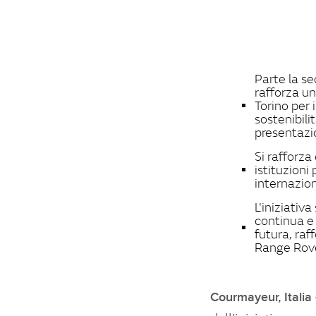
Parte la s
rafforza un
Torino per 
sostenibil
presentazi
Si rafforza
istituzioni
internazion
L'iniziativ
continua e 
futura, raf
Range Rove
Courmayeur, Italia