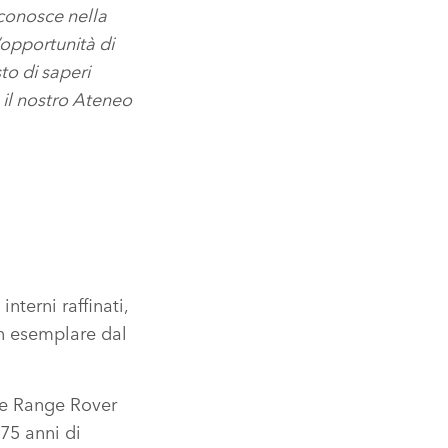
iconosce nella
n’opportunità di
to di saperi
 il nostro Ateneo
nterni raffinati,
gn esemplare dal
 e Range Rover
75 anni di