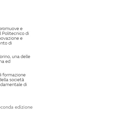
 promuove e
 Politecnico di
nnovazione e
nto di
Torino, una delle
ana ed
 di formazione
della società
ondamentale di
seconda edizione