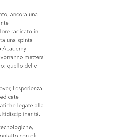
nto, ancora una
ante
lore radicato in
ta una spinta
hip Academy
 vorranno mettersi
ro: quello delle
over, l’esperienza
dedicate
matiche legate alla
ltidisciplinarità.
 tecnologiche,
ontatto con gli