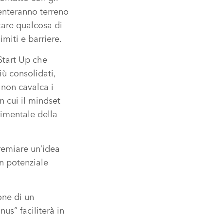
venteranno terreno
ttare qualcosa di
miti e barriere.
 Start Up che
ù consolidati,
 non cavalca i
n cui il mindset
rimentale della
remiare un’idea
n potenziale
one di un
us” faciliterà in