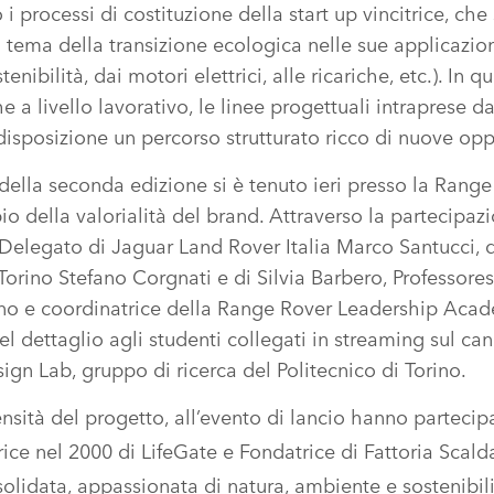
i processi di costituzione della start up vincitrice, che 
tema della transizione ecologica nelle sue applicazion
stenibilità, dai motori elettrici, alle ricariche, etc.). In
he a livello lavorativo, le linee progettuali intraprese d
isposizione un percorso strutturato ricco di nuove opp
 della seconda edizione si è tenuto ieri presso la Rang
 della valorialità del brand. Attraverso la partecipaz
Delegato di Jaguar Land Rover Italia Marco Santucci, d
 Torino Stefano Corgnati e di Silvia Barbero, Professore
ino e coordinatrice della Range Rover Leadership Acad
el dettaglio agli studenti collegati in streaming sul ca
ign Lab, gruppo di ricerca del Politecnico di Torino.
ntensità del progetto, all’evento di lancio hanno parteci
rice nel 2000 di LifeGate e Fondatrice di Fattoria Scald
olidata, appassionata di natura, ambiente e sostenibil