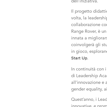
dell’iniziativa.
Il progetto didat
volta, la leadersh
collaborazione con
Range Rover, è un
innata a migliora
coinvolgerà gli st
in gioco, esploran
.
Start Up
In continuità con 
di Leadership Acad
all’innovazione e a
gender equality, ai
Quest’anno, i Lead
innovative, e prom