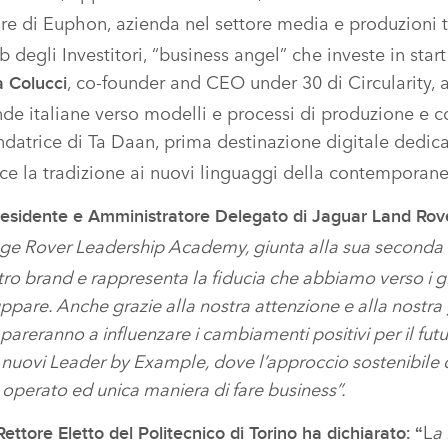
ore di Euphon, azienda nel settore media e produzioni t
 degli Investitori, “business angel” che investe in start
, co‑founder and CEO under 30 di Circularity, 
a Colucci
de italiane verso modelli e processi di produzione e c
ondatrice di Ta Daan, prima destinazione digitale dedica
ce la tradizione ai nuovi linguaggi della contemporane
esidente e Amministratore Delegato di Jaguar Land Rover
ge Rover Leadership Academy, giunta alla sua seconda 
tro brand e rappresenta la fiducia che abbiamo verso i gi
ppare. Anche grazie alla nostra attenzione e alla nostra 
areranno a influenzare i cambiamenti positivi per il futu
 nuovi Leader by Example, dove l’approccio sostenibile
operato ed unica maniera di fare business”.
L
a
ettore Eletto del Politecnico di Torino ha dichiarato: “