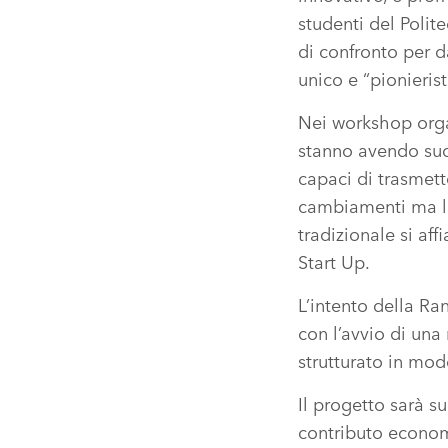
studenti del Polit
di confronto per d
unico e “pionieris
Nei workshop organ
stanno avendo succ
capaci di trasmett
cambiamenti ma li 
tradizionale si af
Start Up.
L’intento della R
con l’avvio di una
strutturato in mo
Il progetto sarà 
contributo economi