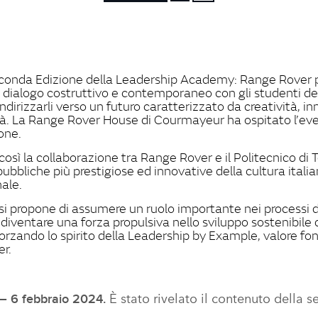
FACEBOOK
X
LINKEDIN
SHARE
econda Edizione della Leadership Academy: Range Rover
 dialogo costruttivo e contemporaneo con gli studenti del
indirizzarli verso un futuro caratterizzato da creatività, i
ità. La Range Rover House di Courmayeur ha ospitato l’eve
one.
 così la collaborazione tra Range Rover e il Politecnico di 
 pubbliche più prestigiose ed innovative della cultura itali
ale.
a si propone di assumere un ruolo importante nei processi
diventare una forza propulsiva nello sviluppo sostenibile 
forzando lo spirito della Leadership by Example, valore f
r.
È stato rivelato il contenuto della 
 – 6 febbraio 2024.