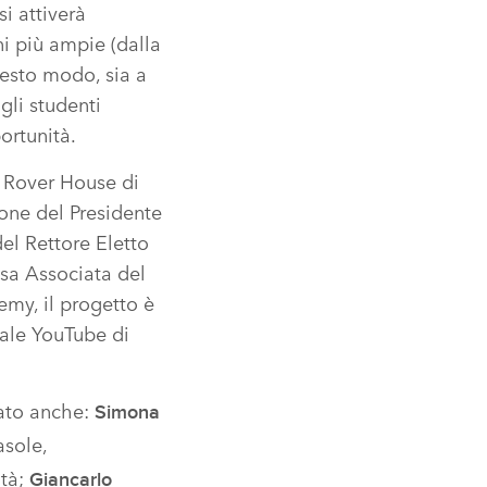
si attiverà
i più ampie (dalla
 questo modo, sia a
agli studenti
ortunità.
e Rover House di
ione del Presidente
el Rettore Eletto
ssa Associata del
emy, il progetto è
nale YouTube di
pato anche:
Simona
asole,
ità;
Giancarlo