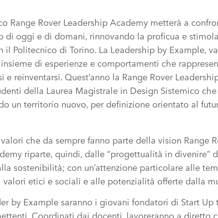
tico Range Rover Leadership Academy metterà a confro
ip di oggi e di domani, rinnovando la proficua e stimol
 il Politecnico di Torino. La Leadership by Example, va
 insieme di esperienze e comportamenti che rappresen
rsi e reinventarsi. Quest’anno la Range Rover Leaders
udenti della Laurea Magistrale in Design Sistemico che
do un territorio nuovo, per definizione orientato al futu
i valori che da sempre fanno parte della vision Range R
emy riparte, quindi, dalle “progettualità in divenire” 
lla sostenibilità; con un’attenzione particolare alle te
 valori etici e sociali e alle potenzialità offerte dalla mu
er by Example saranno i giovani fondatori di Start Up
ettenti. Coordinati dai docenti, lavoreranno a diretto c