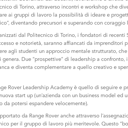
ecnico di Torino, attraverso incontri e workshop che di
are ai gruppi di lavoro la possibilità di ideare e proge
tico”, diventando precursori e superando con coraggio li
izzati dal Politecnico di Torino, i fondatori di recenti
esso e notorietà, saranno affiancati da imprenditori pi
ere agli studenti un approccio mentale strutturato, che
genera. Due “prospettive” di leadership a confronto, i
fianca e diventa complementare a quello creativo e spe
ange Rover Leadership Academy è quello di seguire e p
 nuova start up (un’azienda con un business model ed u
do da potersi espandere velocemente).
supportato da Range Rover anche attraverso l’assegnazi
co per il gruppo di lavoro più meritevole. Questo “bon