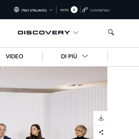
0
VISTA
ITALY (ITALIANO)
CONTATTACI
INTERNATIONAL (ENGLISH)
UNITED KINGDOM (ENGLISH)
NORTH AMERICA (ENGLISH)
VIDEO
DI PIÙ
CHINA (中国（中文))
GERMANY (DEUTSCH)
FRANCE (FRANÇAIS)
SPAIN (ESPAÑOL)
ITALY (ITALIANO)
SCARICARE
Facebook
X
LinkedIn
Share