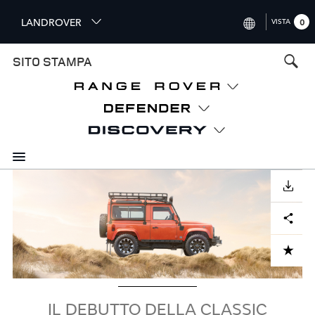
S
LANDROVER
VISTA
0
k
i
INTERNATIONAL (ENGLISH)
SITO STAMPA
p
t
UNITED KINGDOM (ENGLISH
o
NORTH AMERICA (ENGLISH)
m
a
CHINA (中国（中文))
i
n
GERMANY (DEUTSCH)
c
Image
o
SCARICARE
FRANCE (FRANÇAIS)
n
Facebook
X
LinkedIn
Share
t
SPAIN (ESPAÑOL)
e
ITALY (ITALIANO)
n
ADD TO CART
t
IL DEBUTTO DELLA CLASSIC