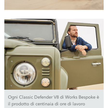
CLASSIC DEFENDER V8 BY WORKS
BESPOKE - IMMAGINI
SCARICARE
FACEBO
X
LINKEDI
SHARE
Ogni Classic Defender V8 di Works Bespoke è
CLASSIC DEFENDER V8 BY WORKS BESPOKE - IMMAGINI
il prodotto di centinaia di ore di lavoro
SCARICARE