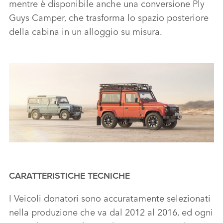
mentre è disponibile anche una conversione Ply
Guys Camper, che trasforma lo spazio posteriore
della cabina in un alloggio su misura.
CLASSIC DEFENDER V8 BY WORKS BESPOKE - IMAGES
CARATTERISTICHE TECNICHE
I Veicoli donatori sono accuratamente selezionati
FACEBO
nella produzione che va dal 2012 al 2016, ed ogni
X