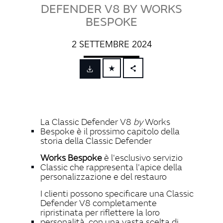
DEFENDER V8 BY WORKS
BESPOKE
2 SETTEMBRE 2024
FACEBOOK
X
LINKEDIN
La Classic Defender V8
by
Works
SHARE
Bespoke è il prossimo capitolo della
storia della Classic Defender
Works Bespoke
è l'esclusivo servizio
Classic che rappresenta l'apice della
personalizzazione e del restauro
I clienti possono specificare una Classic
Defender V8 completamente
ripristinata per riflettere la loro
personalità, con una vasta scelta di