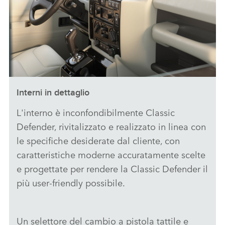
LINKEDI
SHARE
Interni in dettaglio
CLASSIC DEFENDER V8 BY WORKS BESPOKE - IMMAGINI
L'interno è inconfondibilmente Classic
SCARICARE
Defender, rivitalizzato e realizzato in linea con
FACEBO
le specifiche desiderate dal cliente, con
X
caratteristiche moderne accuratamente scelte
LINKEDI
e progettate per rendere la Classic Defender il
SHARE
più user‑friendly possibile.
Un selettore del cambio a pistola tattile e