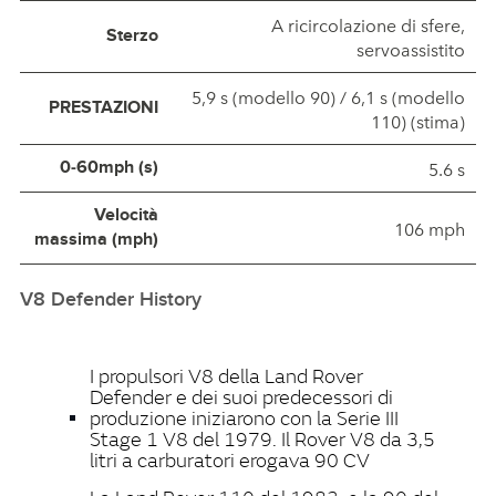
A ricircolazione di sfere,
Sterzo
servoassistito
5,9 s (modello 90) / 6,1 s (modello
PRESTAZIONI
110) (stima)
5.6 s
0‑60mph (s)
Velocità
106 mph
massima (mph)
V8 Defender History
I propulsori V8 della Land Rover
Defender e dei suoi predecessori di
produzione iniziarono con la Serie III
Stage 1 V8 del 1979. Il Rover V8 da 3,5
litri a carburatori erogava 90 CV