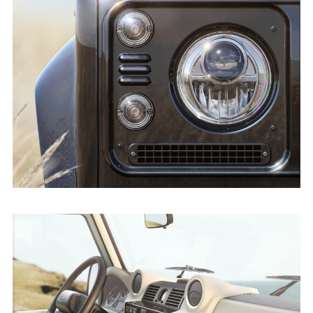
CLASSIC DEFENDER V8 BY WORKS
BESPOKE - IMMAGINI
SCARICARE
FACEBO
X