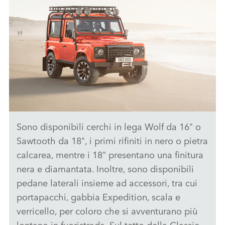
Sono disponibili cerchi in lega Wolf da 16" o
CLASSIC DEFENDER V8 BY WORKS BESPOKE - IMMAGINI
Sawtooth da 18", i primi rifiniti in nero o pietra
SCARICARE
calcarea, mentre i 18" presentano una finitura
nera e diamantata. Inoltre, sono disponibili
FACEBO
pedane laterali insieme ad accessori, tra cui
X
portapacchi, gabbia Expedition, scala e
LINKEDI
verricello, per coloro che si avventurano più
SHARE
lontano in fuoristrada. Sul tetto della Classic