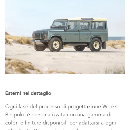
FACEBO
X
LINKEDI
SHARE
CLASSIC DEFENDER V8 BY WORKS BESPOKE - IMMAGINI
Esterni nel dettaglio
Ogni fase del processo di progettazione Works
FACEBO
Bespoke è personalizzata con una gamma di
X
colori e finiture disponibili per adattarsi a ogni
LINKEDI