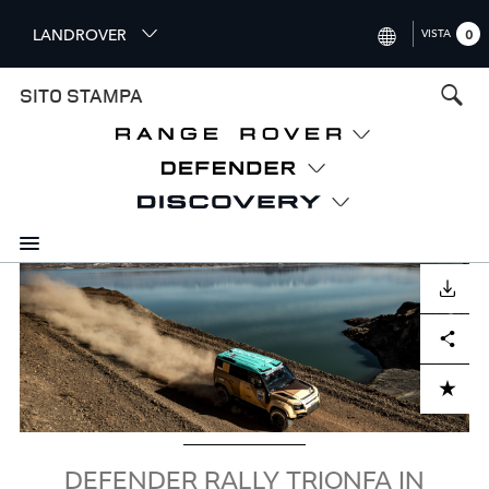
S
LANDROVER
VISTA
0
k
i
INTERNATIONAL (ENGLISH)
SITO STAMPA
p
t
UNITED KINGDOM (ENGLISH
o
NORTH AMERICA (ENGLISH)
m
a
CHINA (中国（中文))
i
n
GERMANY (DEUTSCH)
c
Image
o
SCARICARE
FRANCE (FRANÇAIS)
n
Facebook
X
LinkedIn
Share
t
SPAIN (ESPAÑOL)
e
ITALY (ITALIANO)
n
ADD TO CART
t
DEFENDER RALLY TRIONFA IN