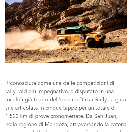
FACEBO
X
LINKEDI
SHARE
DEFENDER RALLY TRIUMPHS IN ARGENTINA AS ALL THREE
CARS COMPLETE DESAFÍO RUTA 40
Riconosciuta come una delle competizioni di
rally‑raid più impegnative, e disputato in una
località già teatro dell’iconico Dakar Rally, la gara
FACEBO
si è articolata in cinque tappe per un totale di
X
1.523 km di prove cronometrate. Da San Juan,
LINKEDI
nella regione di Mendoza, attraversando la catena
SHARE
montuosa delle Ande e ritorno a San Juan per il