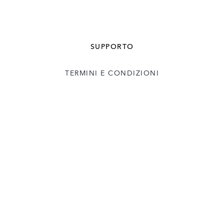
SUPPORTO
TERMINI E CONDIZIONI
LICENZA UTENTE
COOKIE POLICY
PRIVACY POLICY
SEGUI