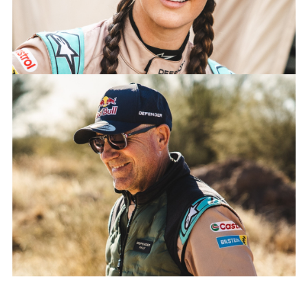
LINKEDI
SHARE
DEFENDER RALLY TRIUMPHS IN ARGENTINA AS ALL THREE
CARS COMPLETE DESAFÍO RUTA 40
FACEBO
X
LINKEDI
SHARE
DEFENDER RALLY TRIUMPHS IN ARGENTINA AS ALL THREE