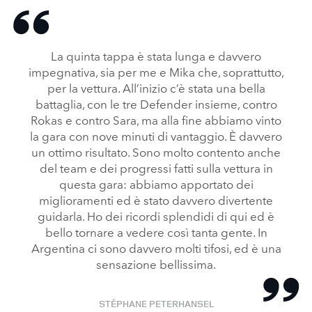
CARS COMPLETE DESAFÍO RUTA 40
La quinta tappa è stata lunga e davvero
FACEBO
impegnativa, sia per me e Mika che, soprattutto,
X
per la vettura. All’inizio c’è stata una bella
LINKEDI
battaglia, con le tre Defender insieme, contro
Rokas e contro Sara, ma alla fine abbiamo vinto
SHARE
la gara con nove minuti di vantaggio. È davvero
un ottimo risultato. Sono molto contento anche
del team e dei progressi fatti sulla vettura in
questa gara: abbiamo apportato dei
miglioramenti ed è stato davvero divertente
guidarla. Ho dei ricordi splendidi di qui ed è
bello tornare a vedere così tanta gente. In
Argentina ci sono davvero molti tifosi, ed è una
sensazione bellissima.
STÉPHANE PETERHANSEL