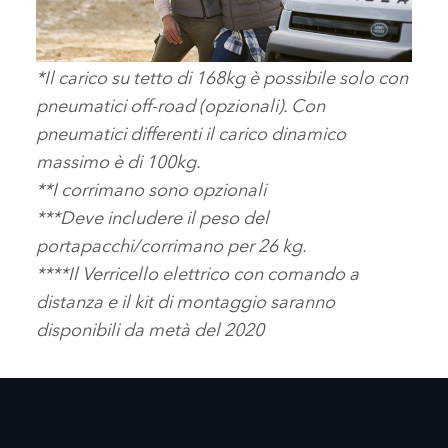
*Il carico su tetto di 168kg è possibile solo con
ATTENZIONE AL DETTAGLIO: LA
pneumatici off‑road (opzionali). Con
NUOVA LAND ROVER DEFENDER
pneumatici differenti il carico dinamico
massimo è di 100kg.
SCARICARE
**I corrimano sono opzionali
FACEBOOK
***Deve includere il peso del
X
portapacchi/corrimano per 26 kg.
LINKEDIN
****Il Verricello elettrico con comando a
distanza e il kit di montaggio saranno
SHARE
disponibili da metà del 2020