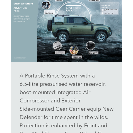
INFOGRAFICHE: LA NUOVA LAND ROVER DEFENDER
A Portable Rinse System with a
6.5‑litre pressurised water reservoir,
SCARICARE
boot‑mounted Integrated Air
FACEBOOK
Compressor and Exterior
X
Side‑mounted Gear Carrier equip New
LINKEDIN
Defender for time spent in the wilds.
SHARE
Protection is enhanced by Front and