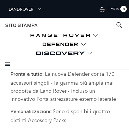
S
LANDROVER
VISTA
0
k
i
INTERNATIONAL (ENGLISH)
SITO STAMPA
p
t
UNITED KINGDOM (ENGLISH
o
NORTH AMERICA (ENGLISH)
m
a
CHINA (中国（中文))
i
n
GERMANY (DEUTSCH)
c
La nuova Defender conta 170
Pronta a tutto:
o
FRANCE (FRANÇAIS)
accessori singoli ‑ la gamma più ampia mai
n
t
SPAIN (ESPAÑOL)
prodotta da Land Rover ‑ incluso un
e
innovativo Porta attrezzature esterno laterale
ITALY (ITALIANO)
n
t
Sono disponibili quattro
Personalizzazioni:
distinti Accessory Packs: