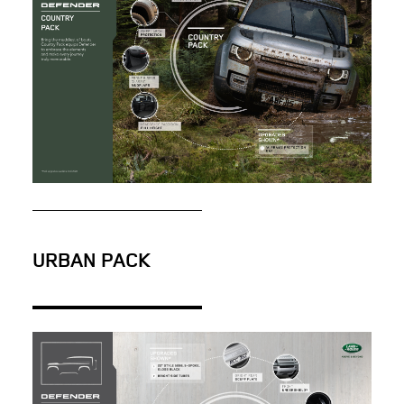
INFOGRAFICHE: LA NUOVA LAND
ROVER DEFENDER
URBAN PACK
SCARICARE
FACEBOOK
X
LINKEDIN
SHARE