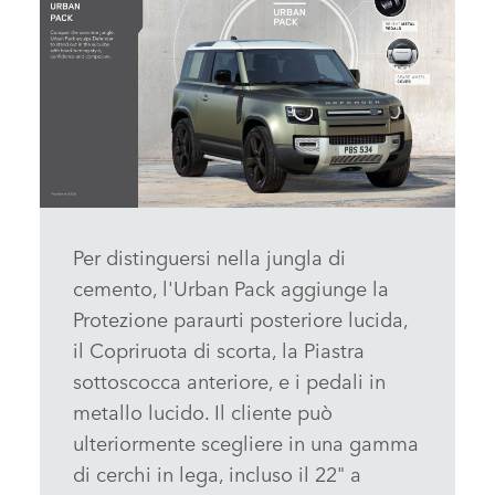
INFOGRAFICHE: LA NUOVA LAND ROVER DEFENDER
Per distinguersi nella jungla di
cemento, l'Urban Pack aggiunge la
SCARICARE
Protezione paraurti posteriore lucida,
FACEBOOK
il Copriruota di scorta, la Piastra
X
sottoscocca anteriore, e i pedali in
LINKEDIN
metallo lucido. Il cliente può
SHARE
ulteriormente scegliere in una gamma
di cerchi in lega, incluso il 22" a