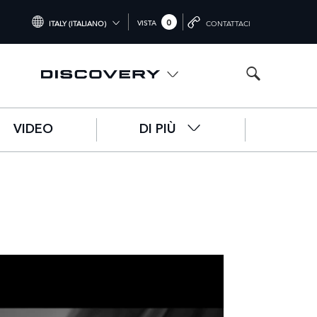
0
VISTA
ITALY (ITALIANO)
CONTATTACI
INTERNATIONAL (ENGLISH)
UNITED KINGDOM (ENGLISH)
NORTH AMERICA (ENGLISH)
VIDEO
DI PIÙ
CHINA (中国（中文))
GERMANY (DEUTSCH)
FRANCE (FRANÇAIS)
SPAIN (ESPAÑOL)
ITALY (ITALIANO)