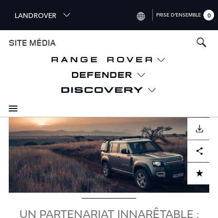
S
LANDROVER
PRISE D’ENSEMBLE
0
k
i
INTERNATIONAL (ENGLISH)
SITE MÉDIA
p
t
UNITED KINGDOM (ENGLISH)
o
NORTH AMERICA (ENGLISH)
m
a
CHINA (中国（中文))
i
n
GERMANY (DEUTSCH)
c
Visuel
o
TÉLÉCHARGER
FRANCE (FRANÇAIS)
n
Facebook
X
LinkedIn
Share
t
SPAIN (ESPAÑOL)
e
ITALY (ITALIANO)
n
ADD TO CART
t
UN PARTENARIAT INNARÊTABLE :