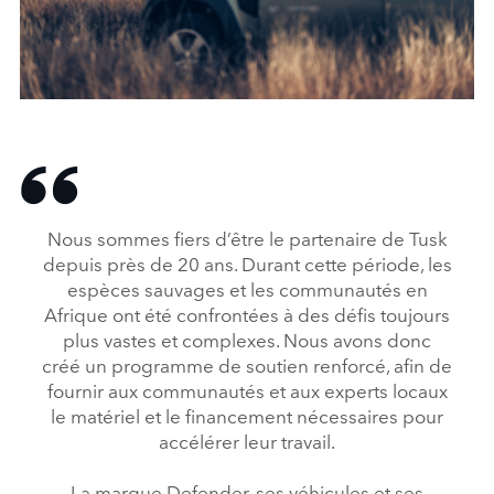
SHARE
DEFENDER AND TUSK TAKE CONSERVATION INTO A NEW
ERA
Nous sommes fiers d’être le partenaire de Tusk
FACEBO
depuis près de 20 ans. Durant cette période, les
X
espèces sauvages et les communautés en
LINKEDI
Afrique ont été confrontées à des défis toujours
plus vastes et complexes. Nous avons donc
SHARE
créé un programme de soutien renforcé, afin de
fournir aux communautés et aux experts locaux
le matériel et le financement nécessaires pour
accélérer leur travail.
La marque Defender, ses véhicules et ses