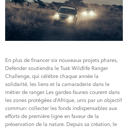
DEFENDER AND TUSK TAKE
CONSERVATION INTO A NEW ERA
En plus de financer six nouveaux projets phares,
Defender soutiendra le Tusk Wildlife Ranger
TÉLÉCHARGER
Challenge, qui célèbre chaque année la
FACEBO
solidarité, les liens et la camaraderie dans le
X
métier de ranger. Les gardes‑faunes courent dans
les zones protégées d’Afrique, unis par un objectif
LINKEDI
commun: collecter les fonds indispensables aux
SHARE
efforts de première ligne en faveur de la
préservation de la nature. Depuis sa création, le