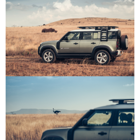
ERA
FACEBO
X
LINKEDI
SHARE
DEFENDER AND TUSK TAKE CONSERVATION INTO A NEW
ERA
FACEBO
X
LINKEDI