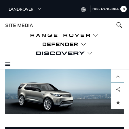
S
LANDROVER
PRISE D’ENSEMBLE
0
k
i
INTERNATIONAL (ENGLISH)
SITE MÉDIA
p
t
UNITED KINGDOM (ENGLISH)
o
NORTH AMERICA (ENGLISH)
m
a
CHINA (中国（中文))
i
n
GERMANY (DEUTSCH)
c
o
TÉLÉCHARGER
FRANCE (FRANÇAIS)
n
Facebook
X
LinkedIn
Share
t
SPAIN (ESPAÑOL)
e
ITALY (ITALIANO)
n
ADD TO CART
t