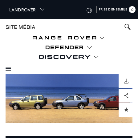
S
LANDROVER
PRISE D’ENSEMBLE
0
k
i
INTERNATIONAL (ENGLISH)
SITE MÉDIA
p
t
UNITED KINGDOM (ENGLISH)
o
NORTH AMERICA (ENGLISH)
m
a
CHINA (中国（中文))
i
n
GERMANY (DEUTSCH)
c
o
TÉLÉCHARGER
FRANCE (FRANÇAIS)
n
Facebook
X
LinkedIn
Share
t
SPAIN (ESPAÑOL)
e
ITALY (ITALIANO)
n
ADD TO CART
t