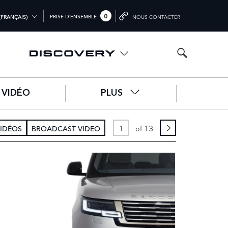
0
PRISE D’ENSEMBLE
(FRANÇAIS)
NOUS CONTACTER
(ENGLISH)
M (ENGLISH)
(ENGLISH)
VIDÉO
PLUS
文))
SCH)
13
VIDÉOS
BROADCAST VIDEO
of
IS)
)