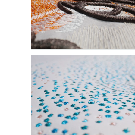
M
SHARE
B
L
E
M
O
TÉLÉCHARGER
T
FACEBOOK
S
X
C
L
LINKEDIN
É
SHARE
S
P
E
R
S
O
N
N
A