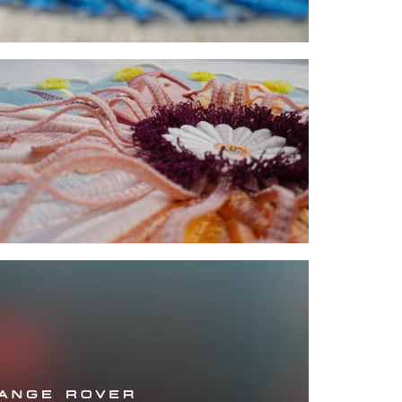
BOOK
EDIN
E
TÉLÉCHARGER
FACEBOOK
X
LINKEDIN
SHARE