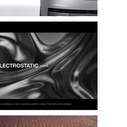
TÉLÉCHARGER
FACEBOOK
X
LINKEDIN
SHARE
BOOK
EDIN