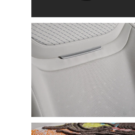
E
TÉLÉCHARGER
S
FACEBOOK
X
F
O
LINKEDIN
R
SHARE
M
A
T
P
R
I
S
E
D
’
TÉLÉCHARGER
E
FACEBOOK
N
S
X
E
LINKEDIN