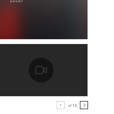
BOOK
EDIN
E
TÉLÉCHARGER
FACEBOOK
X
13
of
LINKEDIN