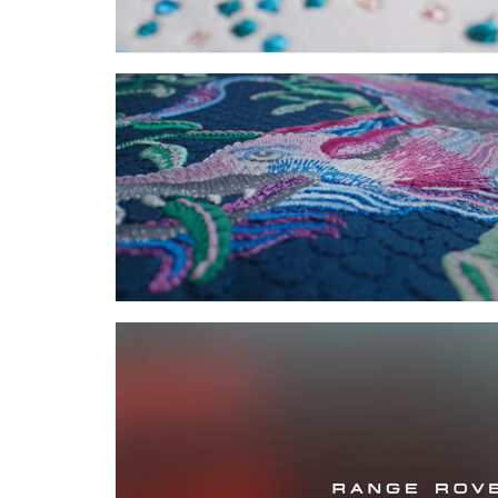
L
TÉLÉCHARGER
I
FACEBOOK
T
É
X
S
LINKEDIN
SHARE
A
N
N
É
E
D
TÉLÉCHARGER
U
FACEBOOK
M
O
X
D
LINKEDIN
È
SHARE
L
E