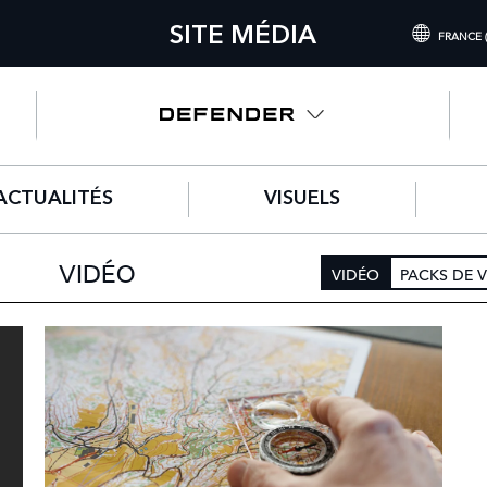
SITE MÉDIA
FRANCE 
INTERNATIONAL 
UNITED KINGDO
NORTH AMERICA 
ACTUALITÉS
VISUELS
CHINA (中国（中
GERMANY (DEUT
VIDÉO
VIDÉO
PACKS DE 
FRANCE (FRANÇA
SPAIN (ESPAÑOL
ITALY (ITALIANO)