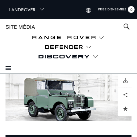
S
LANDROVER
PRISE D’ENSEMBLE
0
k
i
INTERNATIONAL (ENGLISH)
SITE MÉDIA
p
t
UNITED KINGDOM (ENGLISH)
o
NORTH AMERICA (ENGLISH)
m
a
CHINA (中国（中文))
i
n
GERMANY (DEUTSCH)
c
o
TÉLÉCHARGER
FRANCE (FRANÇAIS)
n
Facebook
X
LinkedIn
Share
t
SPAIN (ESPAÑOL)
e
ITALY (ITALIANO)
n
ADD TO CART
t