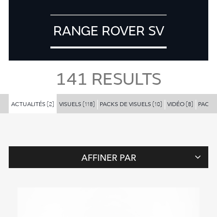
RANGE ROVER SV
141
RESULTS
ACTUALITÉS
VISUELS
PACKS DE VISUELS
VIDÉO
PACKS
(2)
(118)
(10)
(8)
AFFINER PAR