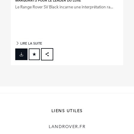
MARQUANTS POUR LE LEADER DU LUXE
Le Range Rover SV Black incarne une interprétation ra...
LIRE LA SUITE
FACEBOOK
X
LINKEDIN
SHARE
LIENS UTILES
LANDROVER.FR