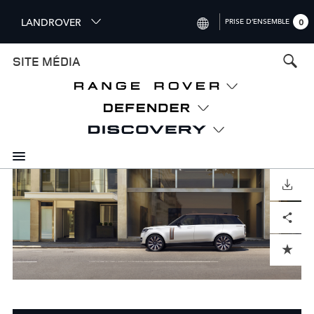
S
LANDROVER
PRISE D’ENSEMBLE
0
k
i
INTERNATIONAL (ENGLISH)
SITE MÉDIA
p
t
UNITED KINGDOM (ENGLISH)
o
NORTH AMERICA (ENGLISH)
m
a
CHINA (中国（中文))
i
n
GERMANY (DEUTSCH)
c
o
TÉLÉCHARGER
FRANCE (FRANÇAIS)
n
Facebook
X
LinkedIn
Share
t
SPAIN (ESPAÑOL)
e
ITALY (ITALIANO)
n
ADD TO CART
t